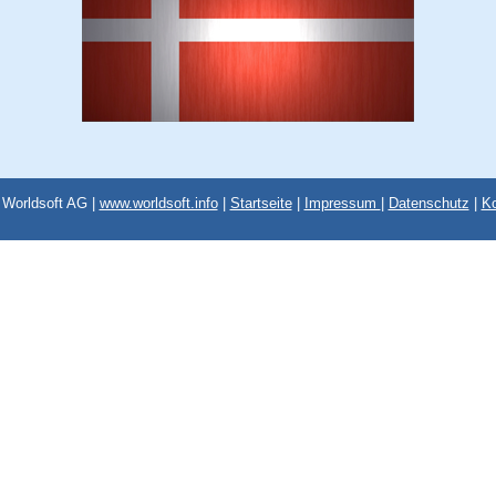
Worldsoft AG |
www.worldsoft.info
|
Startseite
|
Impressum
|
Datenschutz
|
Ko