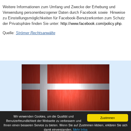
Weitere Informationen zum Umfang und Zwecke der Erhebung und
Verwendung personenbezogener Daten durch Facebook sowie Hinweise
zu Einstellungsmöglichkeiten für Facebook-Benutzerkonten zum Schutz
der Privatsphäre finden Sie unter:
http://www.facebook.com/policy.php
.
Quelle:
Strömer Rechtsanwälte
Wir verwenden Cookies, um die Qualität und
Zustimmen
Benutzerfreundlichkeit der Webseite zu verbessern und
Webdesign by Worldsoft AG |
www.worldsoft.info
|
Startseite
|
Impressum
|
Ihnen einen besseren Service zu bieten. Wenn Sie auf Zustimmen klicken, erklären Sie sich
Datenschutz
|
Kontakt
|
|
Login
damit einverstanden.
Mehr Infos