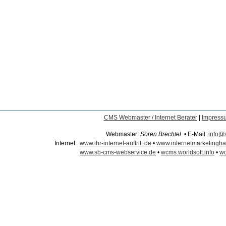
CMS Webmaster / Internet Berater
|
Impress
Webmaster:
Sören Brechtel
• E-Mail:
info@
Internet:
www.ihr-internet-auftritt.de
•
www.internetmarketingh
www.sb-cms-webservice.de
•
wcms.worldsoft.info
•
wc