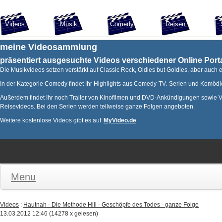
Videos
Musik
Comedy
Reisen
meine Videosammlung
präsentiert ausgesuchte Videos verschiedener Online Porta
Die Musikvideos setzen verstärkt auf Classic Rock, Oldies but Goldies, aber auch
In der Kategorie Comedy findet Ihr Highlights aus Comedy-TV.-Serien und Komödi
Außerdem findet Ihr noch Trailer von Kinofilmen und DVD-Ankündigungen sowie Vo
Reisevideos. Bei den Serien werden teilweise ganze Folgen angeboten.
Weitere kostenlose Videos gibt es auf
MyVideo.de
Menu
Videos
:
Hautnah - Die Methode Hill - Geschöpfe des Todes - ganze Folge
13.03.2012 12:46
(
14278 x gelesen
)