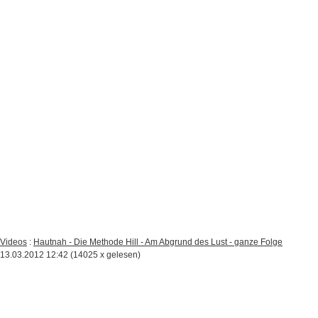
Videos
:
Hautnah - Die Methode Hill - Am Abgrund des Lust - ganze Folge
13.03.2012 12:42
(
14025 x gelesen
)