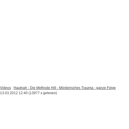
Videos
:
Hautnah - Die Methode Hill - Mörderisches Trauma - ganze Folge
13.03.2012 12:40
(
13977 x gelesen
)