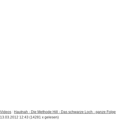
Videos
:
Hautnah - Die Methode Hill - Das schwarze Loch - ganze Folge
13.03.2012 12:43
(
14281 x gelesen
)