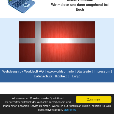
Wir melden uns dann umgehend bei
Euch
Webdesign by Worldsoft AG |
www.worldsoft.info
|
Startseite
|
Impressum
|
Datenschutz
|
Kontakt
|
|
Login
Wir verwenden Cookies, um die Qualität und
Zustimmen
Benutzerfreundlichkeit der Webseite zu verbessern und
Ihnen einen besseren Service zu bieten. Wenn Sie auf Zustimmen klicken, erklären Sie sich
damit einverstanden.
Mehr Infos