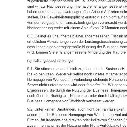
zugesicherte Eigenschaften. Im Fall erheblicher Abweichun
sind wir zur Nachbesserung innerhalb einer angemessenen Fris
haben uns brauchbare Unterlagen über Art und Auftreten so
stellen. Die Gewährleistungspflicht erstreckt sich nicht auf
von den vorgesehenen Einsatzbedingungen verursacht werden
Nachbesserung endet mit einem Ablauf von 12 Monaten nach
8.3. Gelingt es uns innerhalb einer angemessenen Frist nich
erheblichen Abweichungen von der Leistungsbeschreibung z
dass Ihnen eine vertragsgemäße Nutzung der Business Hom
wird, können Sie eine angemessene Minderung des Kaufprei
(9) Haftungsbeschränkungen
9.1. Sie stimmen ausdrücklich zu, dass sie die Business H
Risiko benutzen. Weder wir selbst noch unsere Mitarbeiter o
Homepage von Worldsoft in Verbindung stehende Personen od
Server nicht unterbrochen wird oder fehlerfrei ist. Wir geben
Ergebnissen, die durch die Nutzung der Business Homepage 
noch über die Richtigkeit, Nutzbarkeit oder den Inhalt irgend
Business Homepage von Worldsoft verbreitet werden.
9.2. Unter keinen Umständen, auch nicht bei Fahrlässigkeit, h
andere mit der Business Homepage von Worldsoft in Verbin
Firmen, für irgendwelche direkten oder indirekten Schäden (i
Zusammenhang mit der Nutzung oder Nicht-Verfügbarkeit d