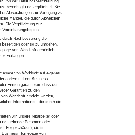
gen von der Leistungsbeschreibung
t berechtigt und verpflichtet. Sie
lcher Abweichungen zur Verfügung zu
 solche Mängel, die durch Abweichen
. Die Verpflichtung zur
 Vereinbarungsbeginn.
t, durch Nachbesserung die
u beseitigen oder so zu umgehen,
epage von Worldsoft ermöglicht
ses verlangen.
omepage von Worldsoft auf eigenes
der andere mit der Business
er Firmen garantieren, dass der
 weder Garantien zu den
von Worldsoft erreicht werden,
welcher Informationen, die durch die
aften wir, unsere Mitarbeiter oder
dung stehende Personen oder
nkl. Folgeschäden), die im
er Business Homepage von