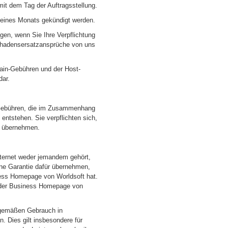
 mit dem Tag der Auftragsstellung.
 eines Monats gekündigt werden.
digen, wenn Sie Ihre Verpflichtung
Schadensersatzansprüche von uns
main-Gebühren und der Host-
dar.
r Gebühren, die im Zusammenhang
entstehen. Sie verpflichten sich,
u übernehmen.
nternet weder jemandem gehört,
ine Garantie dafür übernehmen,
iness Homepage von Worldsoft hat.
 der Business Homepage von
sgemäßen Gebrauch in
 Dies gilt insbesondere für