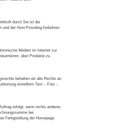
.
dsoft durch Sie ist die
n und der Host-Providing-Gebühren
tronische Medien im Internet zur
räsentieren, über Produkte zu
srechte behalten wir alle Rechte an
eistung erstelltem Text -, Foto -,
uftrag erfolgt, wenn nichts anderes
r Rechnungssumme bei
bei Fertigstellung der Homepage.