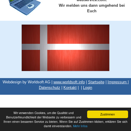
Wir melden uns dann umgehend bei
Euch
Webdesign by Worldsoft AG |
www.worldsoft.info
|
Startseite
|
Impressum
|
Datenschutz
|
Kontakt
|
|
Login
Wir verwenden Cookies, um die Qualität und
Zustimmen
Benutzerfreundlichkeit der Webseite zu verbessern und
Ihnen einen besseren Service zu bieten. Wenn Sie auf Zustimmen klicken, erklären Sie sich
damit einverstanden.
Mehr Infos