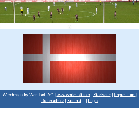
Webdesign by Worldsoft AG |
www.worldsoft.info
|
Startseite
|
Impressum
|
Datenschutz
|
Kontakt
|
|
Login