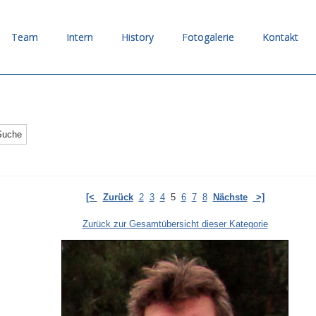
Team
Intern
History
Fotogalerie
Kontakt
[<
Zurück
2
3
4
5
6
7
8
Nächste
>]
Zurück zur Gesamtübersicht dieser Kategorie