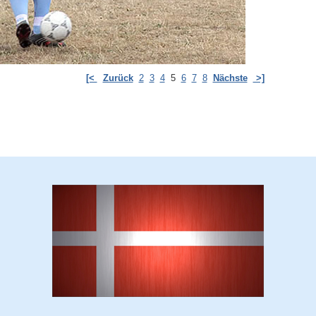
[<
Zurück
2
3
4
5
6
7
8
Nächste
>]