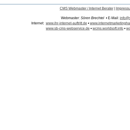
CMS Webmaster / Internet Berater
|
Impress
Webmaster:
Sören Brechtel
• E-Mail:
info@
Internet:
www.ihr-internet-auftritt.de
•
www.internetmarketingh
www.sb-cms-webservice.de
•
wcms.worldsoft.info
•
wc