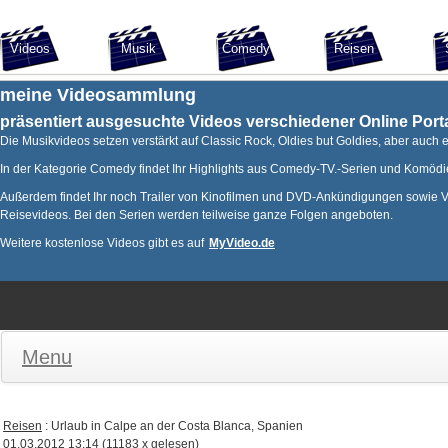
Videos
Musik
Comedy
Reisen
meine Videosammlung
präsentiert ausgesuchte Videos verschiedener Online Porta
Die Musikvideos setzen verstärkt auf Classic Rock, Oldies but Goldies, aber auch
In der Kategorie Comedy findet Ihr Highlights aus Comedy-TV.-Serien und Komödi
Außerdem findet Ihr noch Trailer von Kinofilmen und DVD-Ankündigungen sowie Vo
Reisevideos. Bei den Serien werden teilweise ganze Folgen angeboten.
Weitere kostenlose Videos gibt es auf
MyVideo.de
Menu
Reisen
: Urlaub in Calpe an der Costa Blanca, Spanien
01.03.2012 13:14
(
11183 x gelesen
)