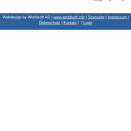
Webdesign by Worldsoft AG |
www.worldsoft.info
|
Startseite
|
Impressum
|
Datenschutz
|
Kontakt
|
|
Login