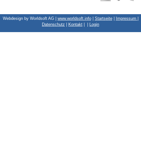
Webdesign by Worldsoft AG |
www.worldsoft.info
|
Startseite
|
Impressum
|
Datenschutz
|
Kontakt
|
|
Login