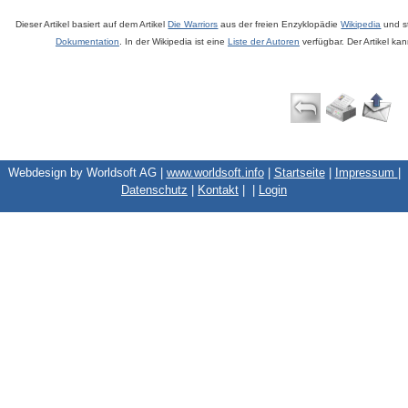
Dieser Artikel basiert auf dem Artikel
Die Warriors
aus der freien Enzyklopädie
Wikipedia
und s
Dokumentation
. In der Wikipedia ist eine
Liste der Autoren
verfügbar. Der Artikel ka
Webdesign by Worldsoft AG |
www.worldsoft.info
|
Startseite
|
Impressum
|
Datenschutz
|
Kontakt
|
|
Login