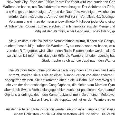
New York City, Ende der 1970er Jahre: Die Stadt wird von hunderten Gang
Waffenruhe halten, um Revierkämpfen vorzubeugen. Der Anführer der Riffs
alle Gangs zu einer riesigen „Armee der Nacht“ zu vereinigen, welche cir
würde. Damit wäre diese „Armee“ der Polizei im Verhältnis 4:1 überlege
Versammlung ein, zu der neun unbewaffnete Mitglieder jeder Gang ein
Anführer der Rogues, Luther, erschießt ihn hinterrücks aus der Menge un
Mitglied der Warriors, einer Gang aus Coney Island, 
Als kurz darauf die Polizei die Veranstaltung stürmt, fliehen alle Gangs
suchen, beschuldigt Luther die Warriors, Cyrus erschossen zu haben, wo
von den Riffs getötet wird. Über einen Radio-Piratensender werden alle
weiblichen DJ informiert, dass die Riffs die Warriors tot oder lebendig h
Stadt machen sich auf die Jagd nach den Warrio
Die Warriors treten ohne von den Anschuldigungen zu wissen den Heim
stimmt, merken sie als sie an einer U-Bahn-Station von einer anderen 
angegriffen werden. Sie entkommen aber in die U-Bahn. Auf dem Weg durc
sie von der dort ansässigen Gang Orphans, die nichts vom Mord an Cyrus
aber durch Swans Verhandlungsgeschick zunächst passieren. Kurz darauf 
Orphans allerdings, doch den Kampf aufzunehmen. Durch einen Molotowcoc
lokalen Hure, im Schlepptau gelingt es den Warriors zu
An der nächsten U-Bahn-Station werden sie von einer Gruppe Polizisten 
einem Polizisten vor die U-Bahn gestoßen wird und stirbt. Die Verbl