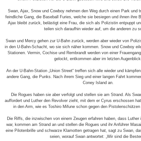
Swan, Ajax, Snow und Cowboy nehmen den Weg durch einen Park und tref
feindliche Gang, die Baseball Furies, welche sie besiegen und ihnen ihre
Ajax bleibt zurück, belästigt eine Frau, die sich als Polizistin entpuppt
teilen sich daraufhin wieder auf, um die anderen zu 
Swan und Mercy gehen zur U-Bahn zurück, werden aber wieder von Polizis
in den U-Bahn-Schacht, wo sie sich näher kommen. Snow und Cowboy eile
Stationen. Vermin, Cochise und Rembrandt werden von einer Frauengang, 
gelockt, entkommen aber im letzten Augenblick
An der U-Bahn-Station „Union Street“ treffen sich alle wieder und kämpfen
andere Gang, die Punks. Nach ihrem Sieg und einer langen Fahrt kommen
Coney Island an.
Die Rogues haben sie aber verfolgt und stellen sie am Strand. Als S
auffordert und Luther den Revolver zieht, mit dem er Cyrus erschossen ha
in den Arm, wie es Toshiro Mifune schon gegen den Pistolenschützen 
Die Riffs, die inzwischen von einem Zeugen erfahren haben, dass Luther i
war, kommen am Strand an und stellen die Rogues und ihr Anführer Masai
eine Pilotenbrille und schwarze Klamotten getragen hat, sagt zu Swan, das
seien, worauf Swan antwortet: „Wir sind die Beste