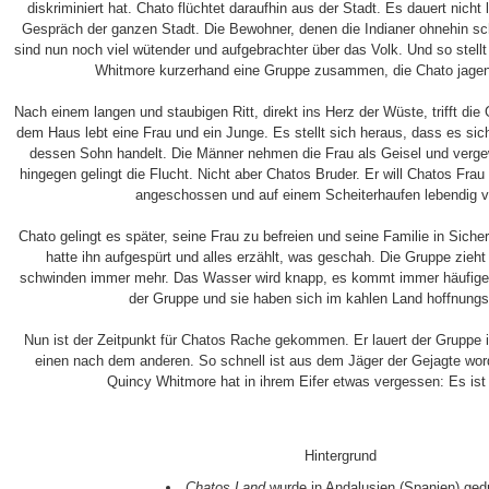
diskriminiert hat. Chato flüchtet daraufhin aus der Stadt. Es dauert nicht
Gespräch der ganzen Stadt. Die Bewohner, denen die Indianer ohnehin sc
sind nun noch viel wütender und aufgebrachter über das Volk. Und so stell
Whitmore kurzerhand eine Gruppe zusammen, die Chato jagen 
Nach einem langen und staubigen Ritt, direkt ins Herz der Wüste, trifft die
dem Haus lebt eine Frau und ein Junge. Es stellt sich heraus, dass es si
dessen Sohn handelt. Die Männer nehmen die Frau als Geisel und verg
hingegen gelingt die Flucht. Nicht aber Chatos Bruder. Er will Chatos Frau z
angeschossen und auf einem Scheiterhaufen lebendig v
Chato gelingt es später, seine Frau zu befreien und seine Familie in Siche
hatte ihn aufgespürt und alles erzählt, was geschah. Die Gruppe zieht 
schwinden immer mehr. Das Wasser wird knapp, es kommt immer häufiger z
der Gruppe und sie haben sich im kahlen Land hoffnungslo
Nun ist der Zeitpunkt für Chatos Rache gekommen. Er lauert der Gruppe i
einen nach dem anderen. So schnell ist aus dem Jäger der Gejagte wo
Quincy Whitmore hat in ihrem Eifer etwas vergessen: Es ist
Hintergrund
Chatos Land
wurde in Andalusien (Spanien) ged