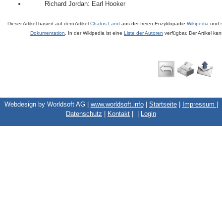
Richard Jordan: Earl Hooker
Dieser Artikel basiert auf dem Artikel
Chatos Land
aus der freien Enzyklopädie
Wikipedia
und s
Dokumentation
. In der Wikipedia ist eine
Liste der Autoren
verfügbar. Der Artikel ka
Webdesign by Worldsoft AG |
www.worldsoft.info
|
Startseite
|
Impressum
|
Datenschutz
|
Kontakt
|
|
Login