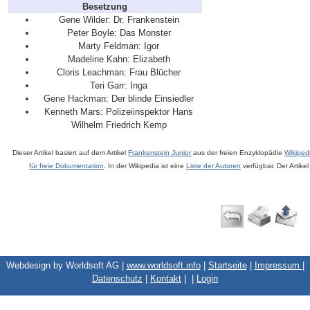
Besetzung
Gene Wilder: Dr. Frankenstein
Peter Boyle: Das Monster
Marty Feldman: Igor
Madeline Kahn: Elizabeth
Cloris Leachman: Frau Blücher
Teri Garr: Inga
Gene Hackman: Der blinde Einsiedler
Kenneth Mars: Polizeiinspektor Hans
Wilhelm Friedrich Kemp
Dieser Artikel basiert auf dem Artikel
Frankenstein Junior
aus der freien Enzyklopädie
Wikiped
für freie Dokumentation
. In der Wikipedia ist eine
Liste der Autoren
verfügbar. Der Artike
Webdesign by Worldsoft AG |
www.worldsoft.info
|
Startseite
|
Impressum
|
Datenschutz
|
Kontakt
|
|
Login