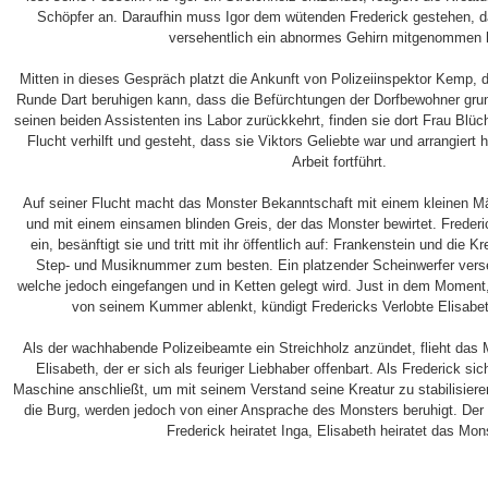
Schöpfer an. Daraufhin muss Igor dem wütenden Frederick gestehen, d
versehentlich ein abnormes Gehirn mitgenommen 
Mitten in dieses Gespräch platzt die Ankunft von Polizeiinspektor Kemp, 
Runde Dart beruhigen kann, dass die Befürchtungen der Dorfbewohner grund
seinen beiden Assistenten ins Labor zurückkehrt, finden sie dort Frau Blüc
Flucht verhilft und gesteht, dass sie Viktors Geliebte war und arrangiert
Arbeit fortführt.
Auf seiner Flucht macht das Monster Bekanntschaft mit einem kleinen Mä
und mit einem einsamen blinden Greis, der das Monster bewirtet. Frederic
ein, besänftigt sie und tritt mit ihr öffentlich auf: Frankenstein und die 
Step- und Musiknummer zum besten. Ein platzender Scheinwerfer verset
welche jedoch eingefangen und in Ketten gelegt wird. Just in dem Moment,
von seinem Kummer ablenkt, kündigt Fredericks Verlobte Elisabe
Als der wachhabende Polizeibeamte ein Streichholz anzündet, flieht das 
Elisabeth, der er sich als feuriger Liebhaber offenbart. Als Frederick s
Maschine anschließt, um mit seinem Verstand seine Kreatur zu stabilisier
die Burg, werden jedoch von einer Ansprache des Monsters beruhigt. Der 
Frederick heiratet Inga, Elisabeth heiratet das Mon