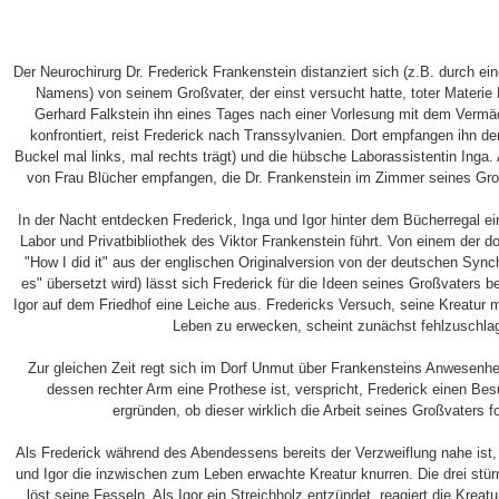
Der Neurochirurg Dr. Frederick Frankenstein distanziert sich (z.B. durch e
Namens) von seinem Großvater, der einst versucht hatte, toter Materie
Gerhard Falkstein ihn eines Tages nach einer Vorlesung mit dem Vermä
konfrontiert, reist Frederick nach Transsylvanien. Dort empfangen ihn der
Buckel mal links, mal rechts trägt) und die hübsche Laborassistentin Inga.
von Frau Blücher empfangen, die Dr. Frankenstein im Zimmer seines Groß
In der Nacht entdecken Frederick, Inga und Igor hinter dem Bücherregal e
Labor und Privatbibliothek des Viktor Frankenstein führt. Von einem der d
"How I did it" aus der englischen Originalversion von der deutschen Synch
es" übersetzt wird) lässt sich Frederick für die Ideen seines Großvaters b
Igor auf dem Friedhof eine Leiche aus. Fredericks Versuch, seine Kreatur m
Leben zu erwecken, scheint zunächst fehlzuschla
Zur gleichen Zeit regt sich im Dorf Unmut über Frankensteins Anwesenhe
dessen rechter Arm eine Prothese ist, verspricht, Frederick einen Be
ergründen, ob dieser wirklich die Arbeit seines Großvaters fo
Als Frederick während des Abendessens bereits der Verzweiflung nahe ist,
und Igor die inzwischen zum Leben erwachte Kreatur knurren. Die drei stü
löst seine Fesseln. Als Igor ein Streichholz entzündet, reagiert die Kreatu