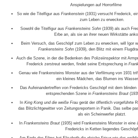
Anspielungen auf Horrorfilme
So wie die Titelfigur aus
Frankenstein
(1931) versucht Frederick, ei
zum Leben zu erwecken.
Sowohl die Titelfigur aus
Frankensteins Sohn
(1939) als auch Fred
Erbe an, als sie an ihrer neuen Wirkstätte an
Beim Versuch, das Geschöpf zum Leben zu erwecken, will Igor w
Frankensteins Sohn
(1939), den Blitz mit einem Flugdr
Auch die Szene, in der die Bedenken des Polizeiinspektor mit Armp
Frederick zerstreut werden, findet seine Entsprechung in
Fran
Genau wie Frankensteins Monster aus der Verfilmung von 1931 trif
ein kleines Mädchen, das Blumen ins Wasser 
Das Aufeinandertreffen von Fredericks Geschöpf mit dem blinden 
entsprechenden Szene in
Frankensteins Braut
(1935
In
King Kong und die weiße Frau
gerät der öffentlich vorgeführte 
das Blitzlichtgewitter von Zeitungsreportern in Panik. Das selbe p
als ein Scheinwerfer platzt.
In
Frankensteins Braut
(1935) wird Frankensteins Monster in eine 
Fredericks in Ketten liegendes Geschöpf
Am Ende des Films hat Elisabeth die gleiche Frisur wie das weibl