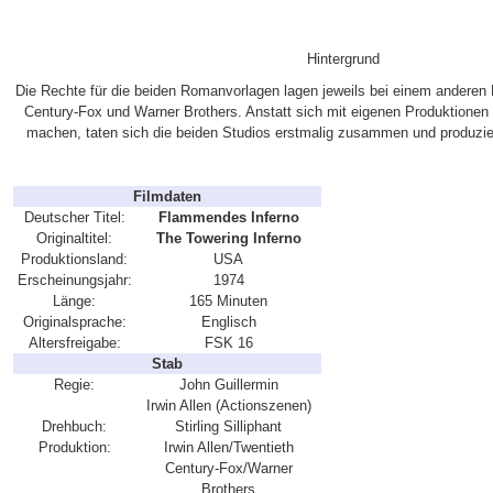
Hintergrund
Die Rechte für die beiden Romanvorlagen lagen jeweils bei einem anderen 
Century-Fox und Warner Brothers. Anstatt sich mit eigenen Produktionen
machen, taten sich die beiden Studios erstmalig zusammen und produzi
Filmdaten
Deutscher Titel:
Flammendes Inferno
Originaltitel:
The Towering Inferno
Produktionsland:
USA
Erscheinungsjahr:
1974
Länge:
165 Minuten
Originalsprache:
Englisch
Altersfreigabe:
FSK 16
Stab
Regie:
John Guillermin
Irwin Allen (Actionszenen)
Drehbuch:
Stirling Silliphant
Produktion:
Irwin Allen/Twentieth
Century-Fox/Warner
Brothers