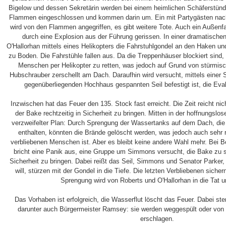
Bigelow und dessen Sekretärin werden bei einem heimlichen Schäferstünd
Flammen eingeschlossen und kommen darin um. Ein mit Partygästen nach
wird von den Flammen angegriffen, es gibt weitere Tote. Auch ein Außenfah
durch eine Explosion aus der Führung gerissen. In einer dramatische
O'Hallorhan mittels eines Helikopters die Fahrstuhlgondel an den Haken un
zu Boden. Die Fahrstühle fallen aus. Da die Treppenhäuser blockiert sind,
Menschen per Helikopter zu retten, was jedoch auf Grund von stürmis
Hubschrauber zerschellt am Dach. Daraufhin wird versucht, mittels einer
gegenüberliegenden Hochhaus gespannten Seil befestigt ist, die Eva
Inzwischen hat das Feuer den 135. Stock fast erreicht. Die Zeit reicht ni
der Bake rechtzeitig in Sicherheit zu bringen. Mitten in der hoffnungsl
verzweifelter Plan: Durch Sprengung der Wassertanks auf dem Dach, die
enthalten, könnten die Brände gelöscht werden, was jedoch auch sehr r
verbliebenen Menschen ist. Aber es bleibt keine andere Wahl mehr. Bei
bricht eine Panik aus, eine Gruppe um Simmons versucht, die Bake zu s
Sicherheit zu bringen. Dabei reißt das Seil, Simmons und Senator Parker
will, stürzen mit der Gondel in die Tiefe. Die letzten Verbliebenen sicher
Sprengung wird von Roberts und O'Hallorhan in die Tat 
Das Vorhaben ist erfolgreich, die Wasserflut löscht das Feuer. Dabei s
darunter auch Bürgermeister Ramsey: sie werden weggespült oder von
erschlagen.