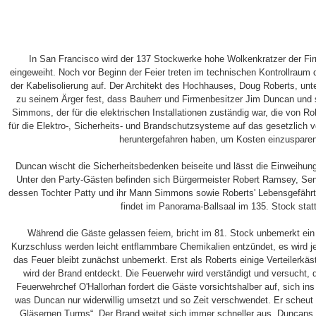
In San Francisco wird der 137 Stockwerke hohe Wolkenkratzer der Fi
eingeweiht. Noch vor Beginn der Feier treten im technischen Kontrollrau
der Kabelisolierung auf. Der Architekt des Hochhauses, Doug Roberts, unter
zu seinem Ärger fest, dass Bauherr und Firmenbesitzer Jim Duncan und
Simmons, der für die elektrischen Installationen zuständig war, die von R
für die Elektro-, Sicherheits- und Brandschutzsysteme auf das gesetzlic
heruntergefahren haben, um Kosten einzuspare
Duncan wischt die Sicherheitsbedenken beiseite und lässt die Einweihung
Unter den Party-Gästen befinden sich Bürgermeister Robert Ramsey, Sen
dessen Tochter Patty und ihr Mann Simmons sowie Roberts' Lebensgefährti
findet im Panorama-Ballsaal im 135. Stock statt
Während die Gäste gelassen feiern, bricht im 81. Stock unbemerkt ein
Kurzschluss werden leicht entflammbare Chemikalien entzündet, es wird j
das Feuer bleibt zunächst unbemerkt. Erst als Roberts einige Verteilerkäs
wird der Brand entdeckt. Die Feuerwehr wird verständigt und versucht
Feuerwehrchef O'Hallorhan fordert die Gäste vorsichtshalber auf, sich i
was Duncan nur widerwillig umsetzt und so Zeit verschwendet. Er scheut 
„Gläsernen Turms“. Der Brand weitet sich immer schneller aus. Duncans