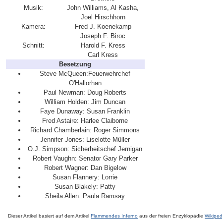
Musik:
John Williams, Al Kasha,
Joel Hirschhorn
Kamera:
Fred J. Koenekamp
Joseph F. Biroc
Schnitt:
Harold F. Kress
Carl Kress
Besetzung
Steve McQueen:Feuerwehrchef
O'Hallorhan
Paul Newman: Doug Roberts
William Holden: Jim Duncan
Faye Dunaway: Susan Franklin
Fred Astaire: Harlee Claiborne
Richard Chamberlain: Roger Simmons
Jennifer Jones: Liselotte Müller
O.J. Simpson: Sicherheitschef Jernigan
Robert Vaughn: Senator Gary Parker
Robert Wagner: Dan Bigelow
Susan Flannery: Lorrie
Susan Blakely: Patty
Sheila Allen: Paula Ramsay
Dieser Artikel basiert auf dem Artikel
Flammendes Inferno
aus der freien Enzyklopädie
Wikiped