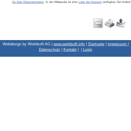
für freie Dokumentation
. In der Wikipedia ist eine
Liste der Autoren
verfügbar. Der Artike
Webdesign by Worldsoft AG |
www.worldsoft.info
|
Startseite
|
Impressum
|
Datenschutz
|
Kontakt
|
|
Login