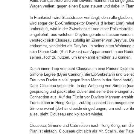
Falle. Auf das Auto wird von Duviers Männern so lange gesc
Wagen verliert, gegen einen Baum steuert und dabei in Fla
In Frankreich wird Staatstrauer verhängt, denn alle glauben,
wird sogar der Ex-Chefinspektor Dreyfus (Herbert Lom) rehab
umherläuft, wird in der Zwischenzeit von einer Polizeistreife 
eingeliefert, aus welchem Dreyfus gerade entlassen werden so
versteckt sich Clouseau zufällig im Zimmer von Dreyfus. Di
entkommt, verkleidet als Dreyfus. In seiner alten Wohnu
sein Diener Cato (Burt Kwouk) das Appartement in ein Borde
seinen „Tod“ zu nutzen, um unerkannt ermitteln zu können.
Durch einen Tipp versucht Clouseau in eine Pariser Diskothek
Simone Legree (Dyan Cannon), die Ex-Sekretärin und Geliebt
Frau von Duvier zuviel gegen ihren Mann in der Hand hatte).
Dank Clouseau scheiterte. In der Wohnung von Simone (na
gesprächig und packt über Duvier und seine Beziehungen z
Connection aus. Auf der Flucht vor Duviers Männern erzähl
Transaktion in Hong Kong – zufällig passiert das ausgerech
Simone wohnt (dort sind beide eingedrungen, um sich vor ihr
alles, sieht Clouseau und kollabiert wieder.
Clouseau, Simone und Cato reisen nach Hong Kong, um die 
Plan ist einfach. Clouseau gibt sich als Mr. Scalini, der P