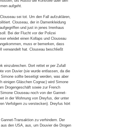
hossen, bis Russo die Kontrolle über den
mmen aufgeht.
 Clouseau sei tot. Um den Fall aufzuklären,
ilitiert. Clouseau, der in Damenkleidung
aufgegriffen und just in jenes Irrenhaus
ll. Bei der Flucht vor der Polizei
eser erleidet einen Kollaps und Clouseau
ng angekommen, muss er bemerken, dass
ll verwandelt hat. Clouseau beschließt
 einzubrechen. Dort rettet er per Zufall
e von Duvier (sie wurde entlassen, da die
 Simone sollte beseitigt werden, was aber
ch einigen Gläschen Cognac) wird Simone
um Drogengeschäft sowie zur French
t Simone Clouseau noch von der Gannet-
net in der Wohnung von Dreyfus, der unter
en Verfolgern zu verstecken). Dreyfus hört
Gannet-Transaktion zu verhindern. Der
ate aus den USA, aus, um Douvier die Drogen