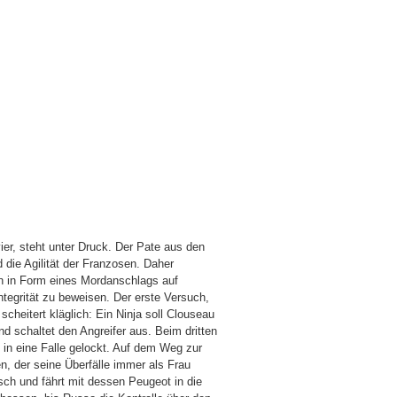
er, steht unter Druck. Der Pate aus den
 die Agilität der Franzosen. Daher
en in Form eines Mordanschlags auf
ntegrität zu beweisen. Der erste Versuch,
cheitert kläglich: Ein Ninja soll Clouseau
d schaltet den Angreifer aus. Beim dritten
s in eine Falle gelockt. Auf dem Weg zur
, der seine Überfälle immer als Frau
sch und fährt mit dessen Peugeot in die