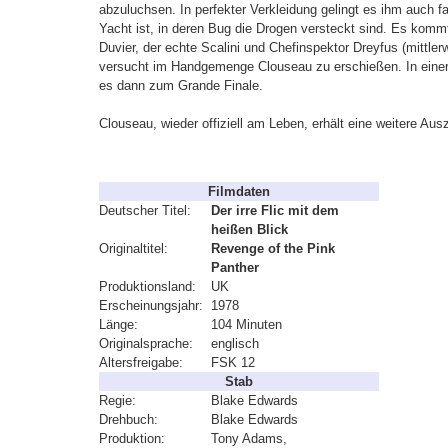
abzuluchsen. In perfekter Verkleidung gelingt es ihm auch fa
Yacht ist, in deren Bug die Drogen versteckt sind. Es k
Duvier, der echte Scalini und Chefinspektor Dreyfus (mittlerw
versucht im Handgemenge Clouseau zu erschießen. In einer
es dann zum Grande Finale.
Clouseau, wieder offiziell am Leben, erhält eine weitere A
Filmdaten
Deutscher Titel:
Der irre Flic mit dem
heißen Blick
Originaltitel:
Revenge of the Pink
Panther
Produktionsland:
UK
Erscheinungsjahr:
1978
Länge:
104 Minuten
Originalsprache:
englisch
Altersfreigabe:
FSK 12
Stab
Regie:
Blake Edwards
Drehbuch:
Blake Edwards
Produktion:
Tony Adams,