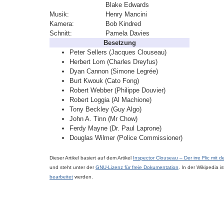
Blake Edwards
Musik:
Henry Mancini
Kamera:
Bob Kindred
Schnitt:
Pamela Davies
Besetzung
Peter Sellers (Jacques Clouseau)
Herbert Lom (Charles Dreyfus)
Dyan Cannon (Simone Legrée)
Burt Kwouk (Cato Fong)
Robert Webber (Philippe Douvier)
Robert Loggia (Al Machione)
Tony Beckley (Guy Algo)
John A. Tinn (Mr Chow)
Ferdy Mayne (Dr. Paul Laprone)
Douglas Wilmer (Police Commissioner)
Dieser Artikel basiert auf dem Artikel
Inspector Clouseau – Der irre Flic mit 
und steht unter der
GNU-Lizenz für freie Dokumentation
. In der Wikipedia i
bearbeitet
werden.