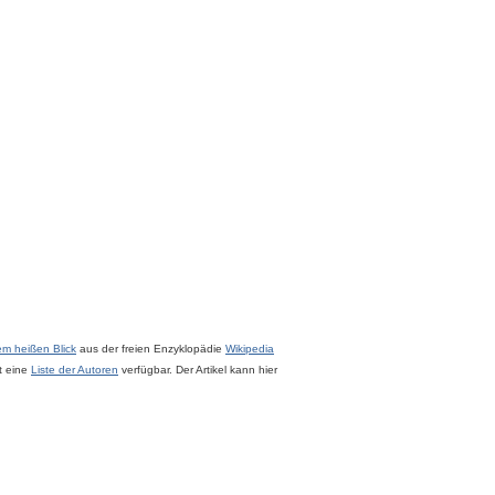
dem heißen Blick
aus der freien Enzyklopädie
Wikipedia
st eine
Liste der Autoren
verfügbar. Der Artikel kann hier