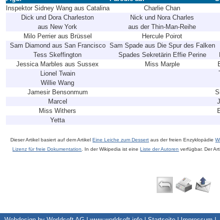
Inspektor Sidney Wang aus Catalina
Charlie Chan
Dick und Dora Charleston
Nick und Nora Charles
aus New York
aus der Thin-Man-Reihe
Milo Perrier aus Brüssel
Hercule Poirot
Sam Diamond aus San Francisco
Sam Spade aus Die Spur des Falken
Tess Skeffington
Spades Sekretärin Effie Perine
Jessica Marbles aus Sussex
Miss Marple
Lionel Twain
Willie Wang
Jamesir Bensonmum
S
Marcel
Miss Withers
Yetta
Dieser Artikel basiert auf dem Artikel
Eine Leiche zum Dessert
aus der freien Enzyklopädie
W
Lizenz für freie Dokumentation
. In der Wikipedia ist eine
Liste der Autoren
verfügbar. Der Art
Webdesign by Worldsoft AG |
www.worldsoft.info
|
Startseite
|
Impressum
|