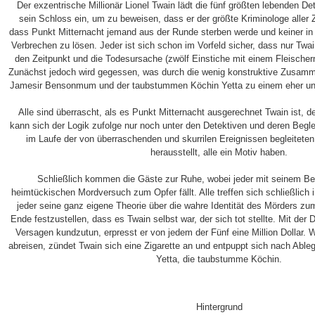
Der exzentrische Millionär Lionel Twain lädt die fünf größten lebenden De
sein Schloss ein, um zu beweisen, dass er der größte Kriminologe aller Z
dass Punkt Mitternacht jemand aus der Runde sterben werde und keiner in 
Verbrechen zu lösen. Jeder ist sich schon im Vorfeld sicher, dass nur Twai
den Zeitpunkt und die Todesursache (zwölf Einstiche mit einem Fleische
Zunächst jedoch wird gegessen, was durch die wenig konstruktive Zusamme
Jamesir Bensonmum und der taubstummen Köchin Yetta zu einem eher ung
Alle sind überrascht, als es Punkt Mitternacht ausgerechnet Twain ist, de
kann sich der Logik zufolge nur noch unter den Detektiven und deren Beglei
im Laufe der von überraschenden und skurrilen Ereignissen begleitet
herausstellt, alle ein Motiv haben.
Schließlich kommen die Gäste zur Ruhe, wobei jeder mit seinem Be
heimtückischen Mordversuch zum Opfer fällt. Alle treffen sich schließlich
jeder seine ganz eigene Theorie über die wahre Identität des Mörders z
Ende festzustellen, dass es Twain selbst war, der sich tot stellte. Mit der
Versagen kundzutun, erpresst er von jedem der Fünf eine Million Dollar. W
abreisen, zündet Twain sich eine Zigarette an und entpuppt sich nach Able
Yetta, die taubstumme Köchin.
Hintergrund