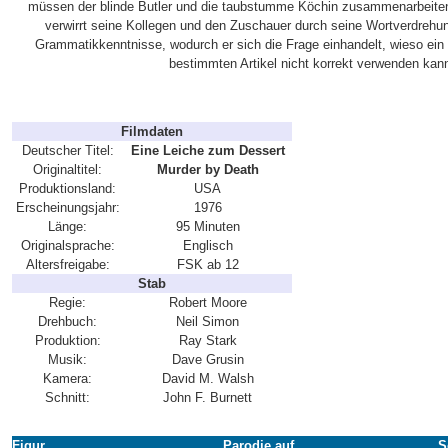
müssen der blinde Butler und die taubstumme Köchin zusammenarbeite
verwirrt seine Kollegen und den Zuschauer durch seine Wortverdreh
Grammatikkenntnisse, wodurch er sich die Frage einhandelt, wieso ein 
bestimmten Artikel nicht korrekt verwenden kan
Filmdaten
Deutscher Titel:
Eine Leiche zum Dessert
Originaltitel:
Murder by Death
Produktionsland:
USA
Erscheinungsjahr:
1976
Länge:
95 Minuten
Originalsprache:
Englisch
Altersfreigabe:
FSK ab 12
Stab
Regie:
Robert Moore
Drehbuch:
Neil Simon
Produktion:
Ray Stark
Musik:
Dave Grusin
Kamera:
David M. Walsh
Schnitt:
John F. Burnett
Figur
Parodie auf
S