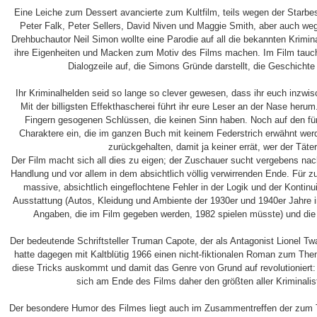
Eine Leiche zum Dessert avancierte zum Kultfilm, teils wegen der Starbe
Peter Falk, Peter Sellers, David Niven und Maggie Smith, aber auch we
Drehbuchautor Neil Simon wollte eine Parodie auf all die bekannten Krimi
ihre Eigenheiten und Macken zum Motiv des Films machen. Im Film tauc
Dialogzeile auf, die Simons Gründe darstellt, die Geschichte
Ihr Kriminalhelden seid so lange so clever gewesen, dass ihr euch inzwi
Mit der billigsten Effekthascherei führt ihr eure Leser an der Nase herum.
Fingern gesogenen Schlüssen, die keinen Sinn haben. Noch auf den fünf 
Charaktere ein, die im ganzen Buch mit keinem Federstrich erwähnt wer
zurückgehalten, damit ja keiner errät, wer der Täter
Der Film macht sich all dies zu eigen; der Zuschauer sucht vergebens nac
Handlung und vor allem in dem absichtlich völlig verwirrenden Ende. Für z
massive, absichtlich eingeflochtene Fehler in der Logik und der Kontinui
Ausstattung (Autos, Kleidung und Ambiente der 1930er und 1940er Jahre 
Angaben, die im Film gegeben werden, 1982 spielen müsste) und die
Der bedeutende Schriftsteller Truman Capote, der als Antagonist Lionel Twain
hatte dagegen mit Kaltblütig 1966 einen nicht-fiktionalen Roman zum The
diese Tricks auskommt und damit das Genre von Grund auf revolutioniert: 
sich am Ende des Films daher den größten aller Kriminali
Der besondere Humor des Filmes liegt auch im Zusammentreffen der zum Te