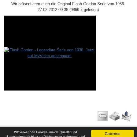
Wir präsentieren euch die Original Flash Gordon Serie von 1936.
27.02.2012 09:38
(
9869 x gelesen
)
Wir verwenden Cookies, um die Qualität und
Zustimmen
Benutzerfreundlichkeit der Webseite zu verbessern und