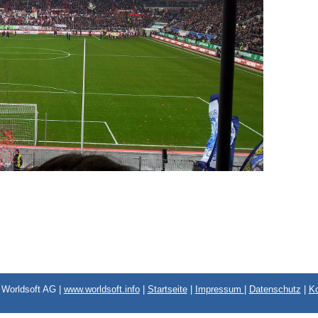
Worldsoft AG |
www.worldsoft.info
|
Startseite
|
Impressum
|
Datenschutz
|
Ko