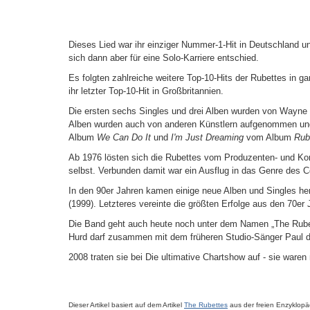
Dieses Lied war ihr einziger Nummer-1-Hit in Deutschland un
sich dann aber für eine Solo-Karriere entschied.
Es folgten zahlreiche weitere Top-10-Hits der Rubettes in g
ihr letzter Top-10-Hit in Großbritannien.
Die ersten sechs Singles und drei Alben wurden von Wayne B
Alben wurden auch von anderen Künstlern aufgenommen und
Album
We Can Do It
und
I'm Just Dreaming
vom Album
Rub
Ab 1976 lösten sich die Rubettes vom Produzenten- und Ko
selbst. Verbunden damit war ein Ausflug in das Genre des
In den 90er Jahren kamen einige neue Alben und Singles he
(1999). Letzteres vereinte die größten Erfolge aus den 70e
Die Band geht auch heute noch unter dem Namen „The Rubette
Hurd darf zusammen mit dem früheren Studio-Sänger Paul da V
2008 traten sie bei Die ultimative Chartshow auf - sie waren
Dieser Artikel basiert auf dem Artikel
The Rubettes
aus der freien Enzyklop