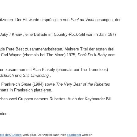
atzieren. Der Hit wurde ursprünglich von
Paul da Vinci
gesungen, der
Baby I Know
, eine Ballade im Country-Rock-Stil war im Jahr 1977
tle Pete Best zusammenarbeiteten. Mehrere Titel der ersten drei
 Carl Wayne (ehemals bei The Move) 1975,
Don't Do It Baby
vom
lben zusammen mit Alan Blakely (ehemals bei The Tremeloes)
dchurch
und
Still Unwinding
.
n Frankreich
Smile
(1994) sowie
The Very Best of the Rubettes
rts in Frankreich platzieren.
ischen zwei Gruppen namens Rubettes. Auch der Keyboarder Bill
eiten.
iste der Autoren
verfügbar. Der Artikel kann hier
bearbeitet
werden.