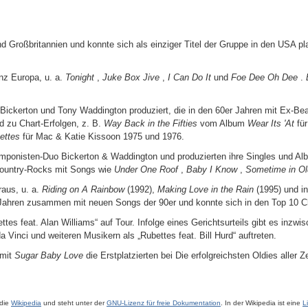
d Großbritannien und konnte sich als einziger Titel der Gruppe in den USA pl
anz Europa, u. a.
Tonight
,
Juke Box Jive
,
I Can Do It
und
Foe Dee Oh Dee
.
ickerton und Tony Waddington produziert, die in den 60er Jahren mit Ex-Bea
 zu Chart-Erfolgen, z. B.
Way Back in the Fifties
vom Album
Wear Its 'At
für
ettes
für Mac & Katie Kissoon 1975 und 1976.
mponisten-Duo Bickerton & Waddington und produzierten ihre Singles und A
 Country-Rocks mit Songs wie
Under One Roof
,
Baby I Know
,
Sometime in Ol
raus, u. a.
Riding on A Rainbow
(1992),
Making Love in the Rain
(1995) und i
r Jahren zusammen mit neuen Songs der 90er und konnte sich in den Top 10 Cha
s feat. Alan Williams“ auf Tour. Infolge eines Gerichtsurteils gibt es inzw
inci und weiteren Musikern als „Rubettes feat. Bill Hurd“ auftreten.
 mit
Sugar Baby Love
die Erstplatzierten bei Die erfolgreichsten Oldies aller Z
ädie
Wikipedia
und steht unter der
GNU-Lizenz für freie Dokumentation
. In der Wikipedia ist eine
L