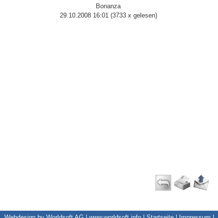
Bonanza
29.10.2008 16:01
(
3733 x gelesen
)
Webdesign by Worldsoft AG |
www.worldsoft.info
|
Startseite
|
Impressum
|