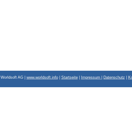
Worldsoft AG |
www.worldsoft.info
|
Startseite
|
Impressum
|
Datenschutz
|
Ko