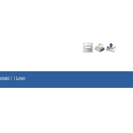
ntakt
|
|
Login