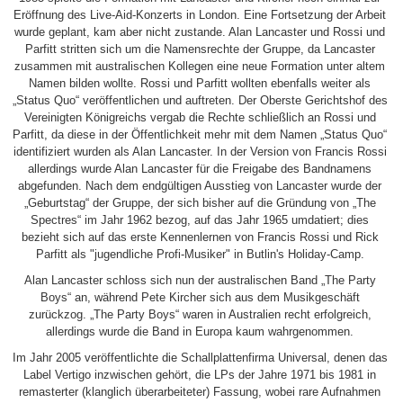
Eröffnung des Live-Aid-Konzerts in London. Eine Fortsetzung der Arbeit
wurde geplant, kam aber nicht zustande. Alan Lancaster und Rossi und
Parfitt stritten sich um die Namensrechte der Gruppe, da Lancaster
zusammen mit australischen Kollegen eine neue Formation unter altem
Namen bilden wollte. Rossi und Parfitt wollten ebenfalls weiter als
„Status Quo“ veröffentlichen und auftreten. Der Oberste Gerichtshof des
Vereinigten Königreichs vergab die Rechte schließlich an Rossi und
Parfitt, da diese in der Öffentlichkeit mehr mit dem Namen „Status Quo“
identifiziert wurden als Alan Lancaster. In der Version von Francis Rossi
allerdings wurde Alan Lancaster für die Freigabe des Bandnamens
abgefunden. Nach dem endgültigen Ausstieg von Lancaster wurde der
„Geburtstag“ der Gruppe, der sich bisher auf die Gründung von „The
Spectres“ im Jahr 1962 bezog, auf das Jahr 1965 umdatiert; dies
bezieht sich auf das erste Kennenlernen von Francis Rossi und Rick
Parfitt als "jugendliche Profi-Musiker" in Butlin's Holiday-Camp.
Alan Lancaster schloss sich nun der australischen Band „The Party
Boys“ an, während Pete Kircher sich aus dem Musikgeschäft
zurückzog. „The Party Boys“ waren in Australien recht erfolgreich,
allerdings wurde die Band in Europa kaum wahrgenommen.
Im Jahr 2005 veröffentlichte die Schallplattenfirma Universal, denen das
Label Vertigo inzwischen gehört, die LPs der Jahre 1971 bis 1981 in
remasterter (klanglich überarbeiteter) Fassung, wobei rare Aufnahmen