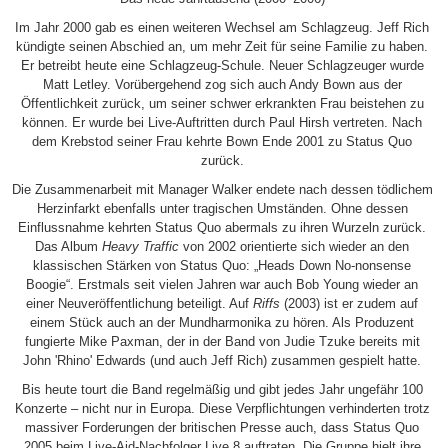
Im Jahr 2000 gab es einen weiteren Wechsel am Schlagzeug. Jeff Rich
kündigte seinen Abschied an, um mehr Zeit für seine Familie zu haben.
Er betreibt heute eine Schlagzeug-Schule. Neuer Schlagzeuger wurde
Matt Letley. Vorübergehend zog sich auch Andy Bown aus der
Öffentlichkeit zurück, um seiner schwer erkrankten Frau beistehen zu
können. Er wurde bei Live-Auftritten durch Paul Hirsh vertreten. Nach
dem Krebstod seiner Frau kehrte Bown Ende 2001 zu Status Quo
zurück.
Die Zusammenarbeit mit Manager Walker endete nach dessen tödlichem
Herzinfarkt ebenfalls unter tragischen Umständen. Ohne dessen
Einflussnahme kehrten Status Quo abermals zu ihren Wurzeln zurück.
Das Album
Heavy Traffic
von 2002 orientierte sich wieder an den
klassischen Stärken von Status Quo: „Heads Down No-nonsense
Boogie“. Erstmals seit vielen Jahren war auch Bob Young wieder an
einer Neuveröffentlichung beteiligt. Auf
Riffs
(2003) ist er zudem auf
einem Stück auch an der Mundharmonika zu hören. Als Produzent
fungierte Mike Paxman, der in der Band von Judie Tzuke bereits mit
John 'Rhino' Edwards (und auch Jeff Rich) zusammen gespielt hatte.
Bis heute tourt die Band regelmäßig und gibt jedes Jahr ungefähr 100
Konzerte – nicht nur in Europa. Diese Verpflichtungen verhinderten trotz
massiver Forderungen der britischen Presse auch, dass Status Quo
2005 beim Live-Aid-Nachfolger Live 8 auftraten. Die Gruppe hielt ihre