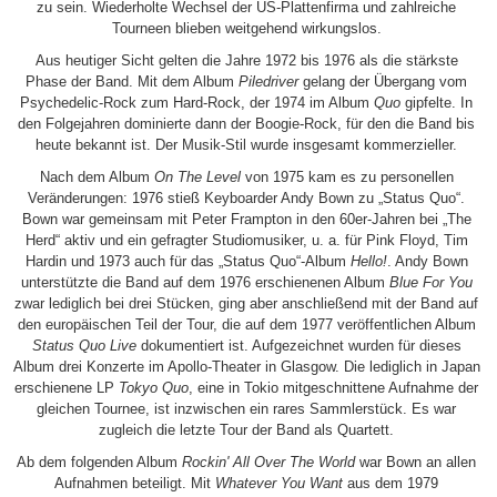
zu sein. Wiederholte Wechsel der US-Plattenfirma und zahlreiche
Tourneen blieben weitgehend wirkungslos.
Aus heutiger Sicht gelten die Jahre 1972 bis 1976 als die stärkste
Phase der Band. Mit dem Album
Piledriver
gelang der Übergang vom
Psychedelic-Rock zum Hard-Rock, der 1974 im Album
Quo
gipfelte. In
den Folgejahren dominierte dann der Boogie-Rock, für den die Band bis
heute bekannt ist. Der Musik-Stil wurde insgesamt kommerzieller.
Nach dem Album
On The Level
von 1975 kam es zu personellen
Veränderungen: 1976 stieß Keyboarder Andy Bown zu „Status Quo“.
Bown war gemeinsam mit Peter Frampton in den 60er-Jahren bei „The
Herd“ aktiv und ein gefragter Studiomusiker, u. a. für Pink Floyd, Tim
Hardin und 1973 auch für das „Status Quo“-Album
Hello!
. Andy Bown
unterstützte die Band auf dem 1976 erschienenen Album
Blue For You
zwar lediglich bei drei Stücken, ging aber anschließend mit der Band auf
den europäischen Teil der Tour, die auf dem 1977 veröffentlichen Album
Status Quo Live
dokumentiert ist. Aufgezeichnet wurden für dieses
Album drei Konzerte im Apollo-Theater in Glasgow. Die lediglich in Japan
erschienene LP
Tokyo Quo
, eine in Tokio mitgeschnittene Aufnahme der
gleichen Tournee, ist inzwischen ein rares Sammlerstück. Es war
zugleich die letzte Tour der Band als Quartett.
Ab dem folgenden Album
Rockin' All Over The World
war Bown an allen
Aufnahmen beteiligt. Mit
Whatever You Want
aus dem 1979