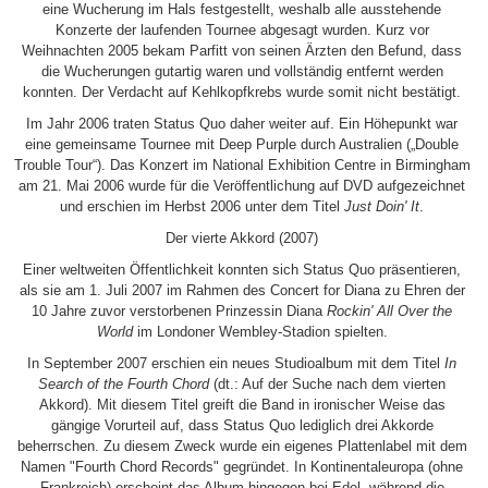
eine Wucherung im Hals festgestellt, weshalb alle ausstehende
Konzerte der laufenden Tournee abgesagt wurden. Kurz vor
Weihnachten 2005 bekam Parfitt von seinen Ärzten den Befund, dass
die Wucherungen gutartig waren und vollständig entfernt werden
konnten. Der Verdacht auf Kehlkopfkrebs wurde somit nicht bestätigt.
Im Jahr 2006 traten Status Quo daher weiter auf. Ein Höhepunkt war
eine gemeinsame Tournee mit Deep Purple durch Australien („Double
Trouble Tour“). Das Konzert im National Exhibition Centre in Birmingham
am 21. Mai 2006 wurde für die Veröffentlichung auf DVD aufgezeichnet
und erschien im Herbst 2006 unter dem Titel
Just Doin' It
.
Der vierte Akkord (2007)
Einer weltweiten Öffentlichkeit konnten sich Status Quo präsentieren,
als sie am 1. Juli 2007 im Rahmen des Concert for Diana zu Ehren der
10 Jahre zuvor verstorbenen Prinzessin Diana
Rockin' All Over the
World
im Londoner Wembley-Stadion spielten.
In September 2007 erschien ein neues Studioalbum mit dem Titel
In
Search of the Fourth Chord
(dt.: Auf der Suche nach dem vierten
Akkord). Mit diesem Titel greift die Band in ironischer Weise das
gängige Vorurteil auf, dass Status Quo lediglich drei Akkorde
beherrschen. Zu diesem Zweck wurde ein eigenes Plattenlabel mit dem
Namen "Fourth Chord Records" gegründet. In Kontinentaleuropa (ohne
Frankreich) erscheint das Album hingegen bei Edel, während die