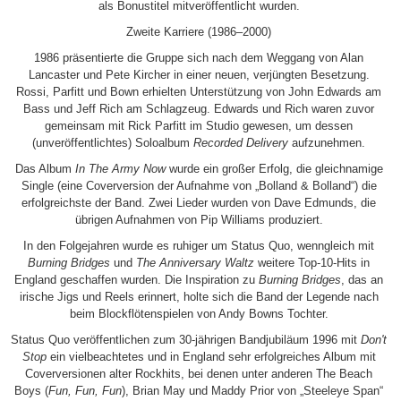
als Bonustitel mitveröffentlicht wurden.
Zweite Karriere (1986–2000)
1986 präsentierte die Gruppe sich nach dem Weggang von Alan
Lancaster und Pete Kircher in einer neuen, verjüngten Besetzung.
Rossi, Parfitt und Bown erhielten Unterstützung von John Edwards am
Bass und Jeff Rich am Schlagzeug. Edwards und Rich waren zuvor
gemeinsam mit Rick Parfitt im Studio gewesen, um dessen
(unveröffentlichtes) Soloalbum
Recorded Delivery
aufzunehmen.
Das Album
In The Army Now
wurde ein großer Erfolg, die gleichnamige
Single (eine Coverversion der Aufnahme von „Bolland & Bolland“) die
erfolgreichste der Band. Zwei Lieder wurden von Dave Edmunds, die
übrigen Aufnahmen von Pip Williams produziert.
In den Folgejahren wurde es ruhiger um Status Quo, wenngleich mit
Burning Bridges
und
The Anniversary Waltz
weitere Top-10-Hits in
England geschaffen wurden. Die Inspiration zu
Burning Bridges
, das an
irische Jigs und Reels erinnert, holte sich die Band der Legende nach
beim Blockflötenspielen von Andy Bowns Tochter.
Status Quo veröffentlichen zum 30-jährigen Bandjubiläum 1996 mit
Don't
Stop
ein vielbeachtetes und in England sehr erfolgreiches Album mit
Coverversionen alter Rockhits, bei denen unter anderen The Beach
Boys (
Fun, Fun, Fun
), Brian May und Maddy Prior von „Steeleye Span“