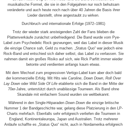
musikalische Formel, die sie in den Folgejahren nur noch behutsam
veränderte und auch heute noch nach über 40 Jahren die Basis ihrer
Lieder darstellt, ohne angestaubt zu wirken.
Durchbruch und internationale Erfolge (1972–1981)
Trotz der wieder stark ansteigenden Zahl der Fans blieben die
Plattenverkäufe zunächst unbefriedigend. Die Band wurde vom Pye-
Label zum Psychedelic Rock gezwungen, weil das Label in dieser Musik
die einzige Chance sah, Geld zu machen. „Status Quo“ war jedoch eine
Rock-Band und entschied sich daher selbst, das Label zu verlassen. Sie
nahmen damit ein großes Risiko auf sich, wie Rick Parfitt immer wieder
betonte und verdienten anfangs kaum etwas.
Mit dem Wechsel zum progressiven Vertigo-Label kam aber doch bald
der kommerzielle Erfolg. Mit Hits wie
Caroline
,
Down Down
,
Roll Over
Lay Down
oder
Wild Side Of Life
etablierte sich die Band in der Mitte der
70er-Jahre, unterstützt durch unablässige Tourneen. Als Band ohne
Skandale mit einfachem Sound wurden sie weltbekannt.
Während in den Single-Hitparaden
Down Down
die einzige britische
Nummer 1 der Bandgeschichte war, gelang diese Platzierung in den LP-
Charts mehrfach. Ebenfalls sehr erfolgreich verliefen die Tourneen in
England, Kontinentaleuropa, Japan und Australien. Trotz mehrerer
Anläufe schaffte es „Status Quo“ nicht, auch in Nordamerika erfolgreich