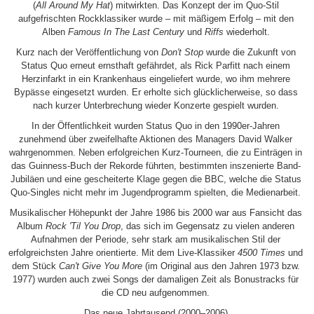
(
All Around My Hat
) mitwirkten. Das Konzept der im Quo-Stil
aufgefrischten Rockklassiker wurde – mit mäßigem Erfolg – mit den
Alben
Famous In The Last Century
und
Riffs
wiederholt.
Kurz nach der Veröffentlichung von
Don't Stop
wurde die Zukunft von
Status Quo erneut ernsthaft gefährdet, als Rick Parfitt nach einem
Herzinfarkt in ein Krankenhaus eingeliefert wurde, wo ihm mehrere
Bypässe eingesetzt wurden. Er erholte sich glücklicherweise, so dass
nach kurzer Unterbrechung wieder Konzerte gespielt wurden.
In der Öffentlichkeit wurden Status Quo in den 1990er-Jahren
zunehmend über zweifelhafte Aktionen des Managers David Walker
wahrgenommen. Neben erfolgreichen Kurz-Tourneen, die zu Einträgen in
das Guinness-Buch der Rekorde führten, bestimmten inszenierte Band-
Jubiläen und eine gescheiterte Klage gegen die BBC, welche die Status
Quo-Singles nicht mehr im Jugendprogramm spielten, die Medienarbeit.
Musikalischer Höhepunkt der Jahre 1986 bis 2000 war aus Fansicht das
Album
Rock 'Til You Drop
, das sich im Gegensatz zu vielen anderen
Aufnahmen der Periode, sehr stark am musikalischen Stil der
erfolgreichsten Jahre orientierte. Mit dem Live-Klassiker
4500 Times
und
dem Stück
Can't Give You More
(im Original aus den Jahren 1973 bzw.
1977) wurden auch zwei Songs der damaligen Zeit als Bonustracks für
die CD neu aufgenommen.
Das neue Jahrtausend (2000–2006)