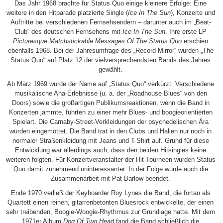
Das Jahr 1968 brachte für Status Quo einige kleinere Erfolge: Eine
weitere in den Hitparade platzierte Single (
Ice In The Sun
), Konzerte und
Auftritte bei verschiedenen Fernsehsendern – darunter auch im „Beat-
Club“ des deutschen Fernsehens mit
Ice In The Sun
. Ihre erste LP
Picturesque Matchstickable Messages Of The Status Quo
erschien
ebenfalls 1968. Bei der Jahresumfrage des „Record Mirror“ wurden „The
Status Quo“ auf Platz 12 der vielversprechendsten Bands des Jahres
gewählt.
Ab März 1969 wurde der Name auf „Status Quo“ verkürzt. Verschiedene
musikalische Aha-Erlebnisse (u. a. der „Roadhouse Blues“ von den
Doors) sowie die großartigen Publikumsreaktionen, wenn die Band in
Konzerten jammte, führten zu einer mehr Blues- und boogieorientierten
Spielart. Die Carnaby-Street-Verkleidungen der psychedelischen Ära
wurden eingemottet. Die Band trat in den Clubs und Hallen nur noch in
normaler Straßenkleidung mit Jeans und T-Shirt auf. Grund für diese
Entwicklung war allerdings auch, dass den beiden Hitsingles keine
weiteren folgten. Für Konzertveranstalter der Hit-Tourneen wurden Status
Quo damit zunehmend uninteressanter. In der Folge wurde auch die
Zusammenarbeit mit Pat Barlow beendet.
Ende 1970 verließ der Keyboarder Roy Lynes die Band, die fortan als
Quartett einen reinen, gitarrenbetonten Bluesrock entwickelte, der einen
sehr treibenden, Boogie-Woogie-Rhythmus zur Grundlage hatte. Mit dem
1971er Album
Dog Of Two Head
fand die Band schließlich die