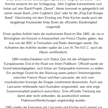
Kircher ersetzte ihn am Schlagzeug. John Coghlan konzentrierte sich
fortan auf sein Band-Projekt „Diesel“. Heute trommelt er gelegentlich mit
seiner neuen Band „John Coghlan's Quo“ oder für die „King Earl Boogie
Band“. Gleichzeitig mit dem Einstieg von Pete Kircher wurde auch der
langjährige Keyboarder Andy Bown als offizielles Bandmitglied
vorgestellt.
Einen großen Auftritt hatte die neuformierte Band im Mai 1982, als sie in
Birmingham ein Konzert in Anwesenheit von Prince Charles gaben, das
live von der BBC in Fernsehen und Radio übertragen wurde. Die
Aufnahme des Auftritts wurden später als
Live At The N.E.C.
auch als
Album veröffentlicht.
1984 verabschiedeten sich Status Quo mit der erfolgreichen
Europatournee
End of the Road
von ihrem Publikum. Offiziell wurde als
Grund bekanntgegeben, sich fortan um Soloprojekte kümmern zu wollen.
Ein wichtiger Grund für den Rückzug waren jedoch Unstimmigkeiten
zwischen Francis Rossi und Alan Lancaster, der sich vom
musikalischen Konzept der Gruppe zunehmend distanzierte. Auch war
Lancaster mittlerweile nach Australien umgesiedelt, was eine enge
Zusammenarbeit praktisch ausschloss. Eine offizielle Trennung war
damit aber nicht verbunden, da ausdrücklich weitere
Plattenveröffentlichungen angekündigt wurden.
1985 spielte die Formation mit Lancaster und Kircher noch einmal zur