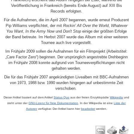
Veröffentlichung in Frankreich (bereits Ende August) auf XIII Bis
Records erfolgten.
Für die Aufnahmen, die im April 2007 begannen, wurde erneut Produzent
Pip Williams verpflichtet, der mit
Rockin' All Over the World
,
Whatever
You Want
,
In the Army Now
und
Don't Stop
einige der größten Erfolge
der Band betreute. Im Herbst 2007 wurde das Album mit einer weiteren
Tournee auch live vorgestellt.
Im Frühjahr 2009 sollen die Aufnahmen für ein Filmprojekt (Arbeitstitel:
„Care Factor Zero“) beginnen. Der ursprünglich angestrebte Drehbeginn
im Frühjahr 2008 konnte aufgrund von Tourneeverpflichtungen nicht
gehalten werden.
Die für das Frühjahr 2007 angekündigten Livealben mit BBC-Aufnahmen
von 1973, 1988 bzw. 1990 wurden hingegen auf unbestimmte Zeit
verschoben.
Dieser Artikel basiert auf dem Artikel
Status Quo
aus der freien Enzyklopädie
Wikipedia
und
steht unter der
GNU-Lizenz für freie Dokumentation
. In der Wikipedia ist eine
Liste der
Autoren
verfügbar. Der Artikel kann hier
bearbeitet
werden.