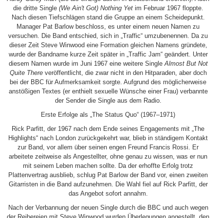
die dritte Single
(We Ain't Got) Nothing Yet
im Februar 1967 floppte.
Nach diesen Tiefschlägen stand die Gruppe an einem Scheidepunkt.
Manager Pat Barlow beschloss, es unter einem neuen Namen zu
versuchen. Die Band entschied, sich in „Traffic“ umzubenennen. Da zu
dieser Zeit Steve Winwood eine Formation gleichen Namens gründete,
wurde der Bandname kurze Zeit später in „Traffic Jam“ geändert. Unter
diesem Namen wurde im Juni 1967 eine weitere Single
Almost But Not
Quite There
veröffentlicht, die zwar nicht in den Hitparaden, aber doch
bei der BBC für Aufmerksamkeit sorgte. Aufgrund des möglicherweise
anstößigen Textes (er enthielt sexuelle Wünsche einer Frau) verbannte
der Sender die Single aus dem Radio.
Erste Erfolge als „The Status Quo“ (1967–1971)
Rick Parfitt, der 1967 nach dem Ende seines Engagements mit „The
Highlights“ nach London zurückgekehrt war, blieb in ständigem Kontakt
zur Band, vor allem über seinen engen Freund Francis Rossi. Er
arbeitete zeitweise als Angestellter, ohne genau zu wissen, was er nun
mit seinem Leben machen sollte. Da der erhoffte Erfolg trotz
Plattenvertrag ausblieb, schlug Pat Barlow der Band vor, einen zweiten
Gitarristen in die Band aufzunehmen. Die Wahl fiel auf Rick Parfitt, der
das Angebot sofort annahm.
Nach der Verbannung der neuen Single durch die BBC und auch wegen
der Reibereien mit Steve Winwood wurden Überlegungen angestellt, den