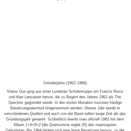
Gründerjahre (1962–1966)
Status Quo ging aus einer Londoner Schülertruppe um Francis Rossi
und Alan Lancaster hervor, die zu Beginn des Jahres 1962 als
The
Spectres
gegründet wurde. In den ersten Monaten mussten häufige
Besetzungswechsel hingenommen werden. Dieses Jahr wurde in
verschiedenen Quellen und auch von der Band selbst lange Zeit als das
Gründungsjahr genannt. Schließlich feierte man offiziell 1982 mit dem
Album
1+9+8+2
(die Quersumme ergibt 20) den zwanzigsten
Geburtstag. Bis 1964 bildete sich eine feste Besetzung heraus, zu der