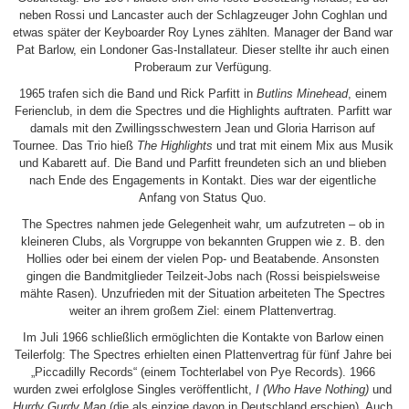
neben Rossi und Lancaster auch der Schlagzeuger John Coghlan und
etwas später der Keyboarder Roy Lynes zählten. Manager der Band war
Pat Barlow, ein Londoner Gas-Installateur. Dieser stellte ihr auch einen
Proberaum zur Verfügung.
1965 trafen sich die Band und Rick Parfitt in
Butlins Minehead
, einem
Ferienclub, in dem die Spectres und die Highlights auftraten. Parfitt war
damals mit den Zwillingsschwestern Jean und Gloria Harrison auf
Tournee. Das Trio hieß
The Highlights
und trat mit einem Mix aus Musik
und Kabarett auf. Die Band und Parfitt freundeten sich an und blieben
nach Ende des Engagements in Kontakt. Dies war der eigentliche
Anfang von Status Quo.
The Spectres nahmen jede Gelegenheit wahr, um aufzutreten – ob in
kleineren Clubs, als Vorgruppe von bekannten Gruppen wie z. B. den
Hollies oder bei einem der vielen Pop- und Beatabende. Ansonsten
gingen die Bandmitglieder Teilzeit-Jobs nach (Rossi beispielsweise
mähte Rasen). Unzufrieden mit der Situation arbeiteten The Spectres
weiter an ihrem großem Ziel: einem Plattenvertrag.
Im Juli 1966 schließlich ermöglichten die Kontakte von Barlow einen
Teilerfolg: The Spectres erhielten einen Plattenvertrag für fünf Jahre bei
„Piccadilly Records“ (einem Tochterlabel von Pye Records). 1966
wurden zwei erfolglose Singles veröffentlicht,
I (Who Have Nothing)
und
Hurdy Gurdy Man
(die als einzige davon in Deutschland erschien). Auch