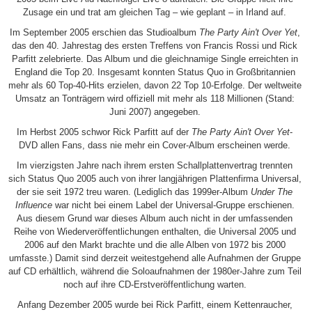
Zusage ein und trat am gleichen Tag – wie geplant – in Irland auf.
Im September 2005 erschien das Studioalbum
The Party Ain't Over Yet
,
das den 40. Jahrestag des ersten Treffens von Francis Rossi und Rick
Parfitt zelebrierte. Das Album und die gleichnamige Single erreichten in
England die Top 20. Insgesamt konnten Status Quo in Großbritannien
mehr als 60 Top-40-Hits erzielen, davon 22 Top 10-Erfolge. Der weltweite
Umsatz an Tonträgern wird offiziell mit mehr als 118 Millionen (Stand:
Juni 2007) angegeben.
Im Herbst 2005 schwor Rick Parfitt auf der
The Party Ain't Over Yet
-
DVD allen Fans, dass nie mehr ein Cover-Album erscheinen werde.
Im vierzigsten Jahre nach ihrem ersten Schallplattenvertrag trennten
sich Status Quo 2005 auch von ihrer langjährigen Plattenfirma Universal,
der sie seit 1972 treu waren. (Lediglich das 1999er-Album
Under The
Influence
war nicht bei einem Label der Universal-Gruppe erschienen.
Aus diesem Grund war dieses Album auch nicht in der umfassenden
Reihe von Wiederveröffentlichungen enthalten, die Universal 2005 und
2006 auf den Markt brachte und die alle Alben von 1972 bis 2000
umfasste.) Damit sind derzeit weitestgehend alle Aufnahmen der Gruppe
auf CD erhältlich, während die Soloaufnahmen der 1980er-Jahre zum Teil
noch auf ihre CD-Erstveröffentlichung warten.
Anfang Dezember 2005 wurde bei Rick Parfitt, einem Kettenraucher,