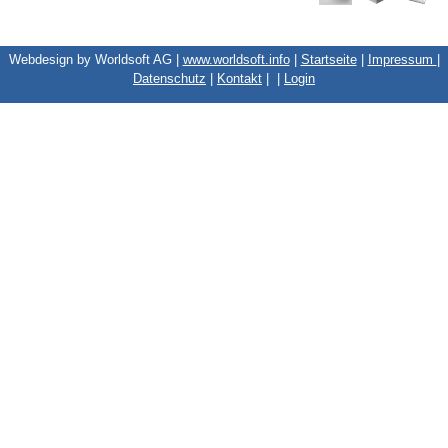
Webdesign by Worldsoft AG |
www.worldsoft.info
|
Startseite
|
Impressum
|
Datenschutz
|
Kontakt
|
|
Login