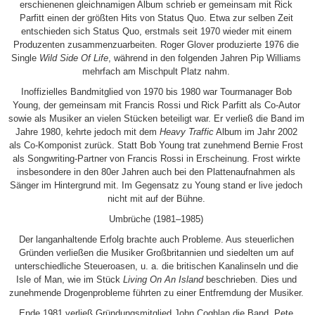
erschienenen gleichnamigen Album schrieb er gemeinsam mit Rick
Parfitt einen der größten Hits von Status Quo. Etwa zur selben Zeit
entschieden sich Status Quo, erstmals seit 1970 wieder mit einem
Produzenten zusammenzuarbeiten. Roger Glover produzierte 1976 die
Single
Wild Side Of Life
, während in den folgenden Jahren Pip Williams
mehrfach am Mischpult Platz nahm.
Inoffizielles Bandmitglied von 1970 bis 1980 war Tourmanager Bob
Young, der gemeinsam mit Francis Rossi und Rick Parfitt als Co-Autor
sowie als Musiker an vielen Stücken beteiligt war. Er verließ die Band im
Jahre 1980, kehrte jedoch mit dem
Heavy Traffic
Album im Jahr 2002
als Co-Komponist zurück. Statt Bob Young trat zunehmend Bernie Frost
als Songwriting-Partner von Francis Rossi in Erscheinung. Frost wirkte
insbesondere in den 80er Jahren auch bei den Plattenaufnahmen als
Sänger im Hintergrund mit. Im Gegensatz zu Young stand er live jedoch
nicht mit auf der Bühne.
Umbrüche (1981–1985)
Der langanhaltende Erfolg brachte auch Probleme. Aus steuerlichen
Gründen verließen die Musiker Großbritannien und siedelten um auf
unterschiedliche Steueroasen, u. a. die britischen Kanalinseln und die
Isle of Man, wie im Stück
Living On An Island
beschrieben. Dies und
zunehmende Drogenprobleme führten zu einer Entfremdung der Musiker.
Ende 1981 verließ Gründungsmitglied John Coghlan die Band. Pete