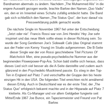
Bandnamen abermals zu ändern. Nachdem „The Muhammed Alis“ in die
engere Auswahl gezogen wurde, brachte Barlow den Namen „Quo Vadis“
ein, den er im Innenteil eines Schuhs zufällig entdeckt hatte. Die Band
gab sich schließlich den Namen „The Status Quo“, der kurz darauf via
Presseerklärung publik gemacht wurde.
Die nächste Single im November 1967 fiel unter der Entscheidung:
„Jetzt oder nie“. Francis Rossi war von Jimi Hendrix'
Hey Joe
sehr
inspiriert und das neue Werk sollte etwas in dieser Richtung sein. So
wurde der Song
Gentlemen Joe's Sidewalk Cafe
(das Original stammt
aus der Feder von Kenny Young) im Studio aufgenommen. Die B-Seite
dieser Single war der von Rossi geschriebene Titel
Pictures Of
Matchstick Men
, eine pseudo-psychedelische Nummer aus der
beginnenden Flowerpower-Pop-Ära. Schon bald stellte sich heraus, dass
dieses Lied sich viel besser als die A-Seite darstellte und zudem auch
glänzend in den Psychedelic-Musiktrend passte. Es stieg in den Top-
Ten in England auf Platz 7 und verschaffte der Gruppe den bis heute
einzigen Hit in den USA. Die folgenden Titel erreichten nicht annähernd
diesen Erfolg. Auch in Deutschland war es der erste Titel, der „The
Status Quo“ erfolgreich bekannt machte und in der Hitparade auf Platz 7
kletterte. Als Co-Manager und vor allem Geldgeber fungierte seit
Mitte/Ende 1967 Joe Bunce, ein Tapeziermeister und Freund von Pat
Barlow.