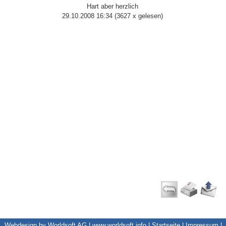
Hart aber herzlich
29.10.2008 16:34
(
3627 x gelesen
)
Webdesign by Worldsoft AG |
www.worldsoft.info
|
Startseite
|
Impressum
|