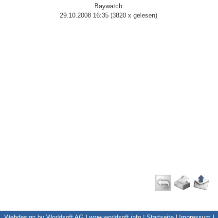
Baywatch
29.10.2008 16:35
(
3820 x gelesen
)
Webdesign by Worldsoft AG |
www.worldsoft.info
|
Startseite
|
Impressum
|