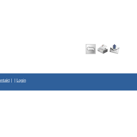
ntakt
|
|
Login