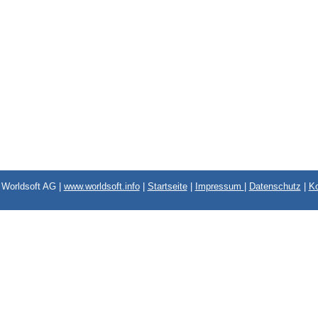
Worldsoft AG |
www.worldsoft.info
|
Startseite
|
Impressum
|
Datenschutz
|
Ko