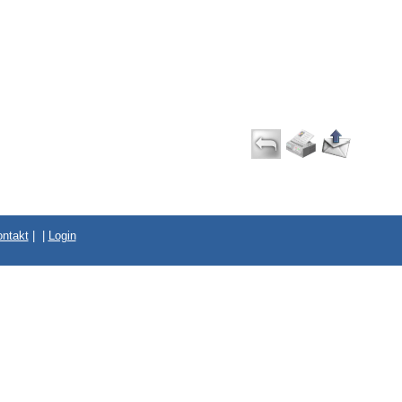
ntakt
|
|
Login