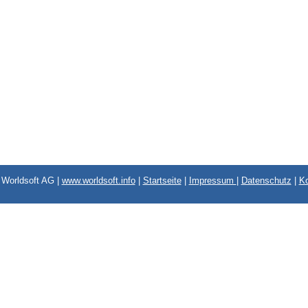
Worldsoft AG |
www.worldsoft.info
|
Startseite
|
Impressum
|
Datenschutz
|
Ko