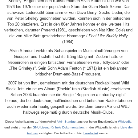
Shelley. Er gab sich den Künstlernamen Alvin Stardust und war von
1974 bis 1975 einer der populärsten Stars der Glam-Rock-Szene. Das
schwarze Lederoutfit übernahm er von Dave Berry. Sechs Lieder, die
von Peter Shelley geschrieben wurden, konnten sich in der britischen
Top 20 platzieren. Erst in den 80er Jahren konnte er drei weitere Hits
verbuchen, darunter
Pretend
(1981, geschrieben von Nat King Cole) und
die von Mike Batt geschriebene Hommage
I Feel Like Buddy Holly
(1984).
Alvin Stardust wirkte als Schauspieler in Musicalaufführungen von
Godspell und Tschitti Tschitti Bäng Bäng mit. Zudem hatte er
Nebenrollen in einigen britischen Fernsehserien wie „Hollyoaks“ oder
„The Grimleys“. Sein Sohn Adam Fenton (* 1971) ist ein bekannter
britischer Drum-and-Bass-Produzent.
2007 ist von ihm, gemeinsam mit der deutschen Rockabillband Wild
Black Jets ein neues Album (Rockin' train /Starfish Music) erschienen.
Schon 2004 brachten sie die Single "Boppin' on a saturday night"
heraus, die bei deutschen, holländischen und britischen Radiostationen
auch wieder sehr häufig gespielt wurde. Seitdem touren AS und WBJ
halbwegs regelmäßig durch deutsche Musik-Clubs.
Dieser Artikel basiert auf dem Artikel
Alvin Stardust
aus der freien Enzyklopädie
Wikipedia
und steht unter der
GNU-Lizenz für freie Dokumentation
. In der Wikipedia ist eine
Liste der
Autoren
verfügbar. Der Artikel kann hier
bearbeitet
werden.