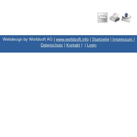
Webdesign by Worldsoft AG |
www.worldsoft.info
|
Startseite
|
Impressum
|
Datenschutz
|
Kontakt
|
|
Login