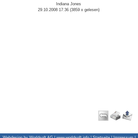
Indiana Jones
29.10.2008 17:36
(
3859 x gelesen
)
Webdesign by Worldsoft AG |
www.worldsoft.info
|
Startseite
|
Impressum
|