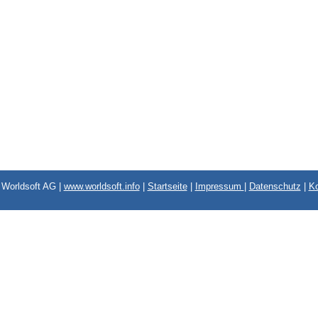
Worldsoft AG |
www.worldsoft.info
|
Startseite
|
Impressum
|
Datenschutz
|
Ko