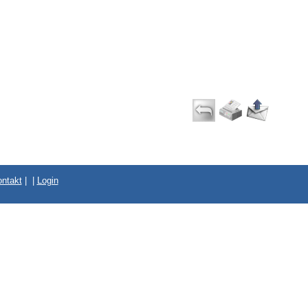
ntakt
|
|
Login