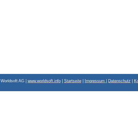
Worldsoft AG |
www.worldsoft.info
|
Startseite
|
Impressum
|
Datenschutz
|
Ko