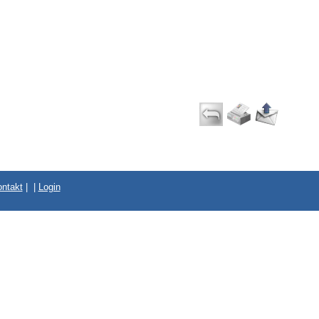
ntakt
|
|
Login