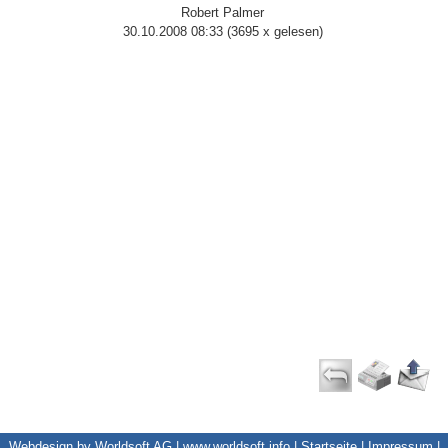
Robert Palmer
30.10.2008 08:33
(
3695 x gelesen
)
Webdesign by Worldsoft AG |
www.worldsoft.info
|
Startseite
|
Impressum
|