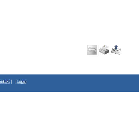
ntakt
|
|
Login