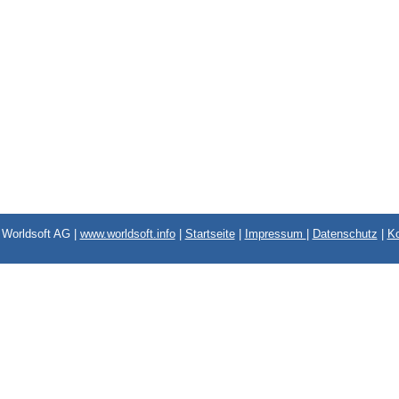
Worldsoft AG |
www.worldsoft.info
|
Startseite
|
Impressum
|
Datenschutz
|
Ko