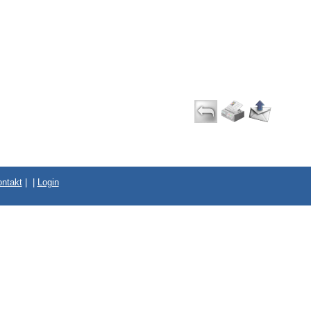
ntakt
|
|
Login