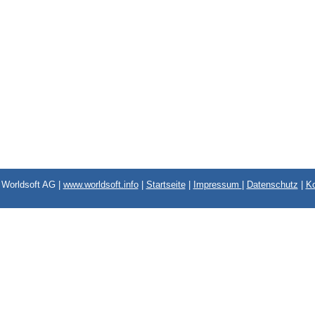
Worldsoft AG |
www.worldsoft.info
|
Startseite
|
Impressum
|
Datenschutz
|
Ko