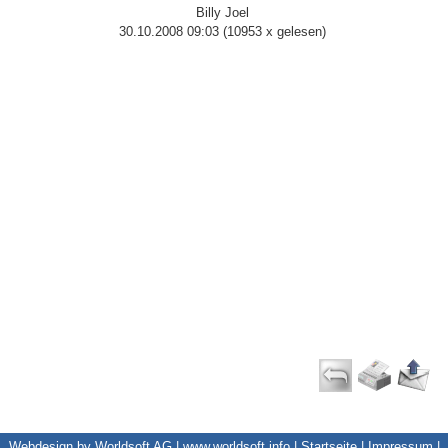
Billy Joel
30.10.2008 09:03
(
10953 x gelesen
)
Webdesign by Worldsoft AG |
www.worldsoft.info
|
Startseite
|
Impressum
|