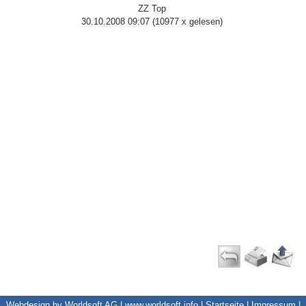
ZZ Top
30.10.2008 09:07
(
10977 x gelesen
)
Webdesign by Worldsoft AG |
www.worldsoft.info
|
Startseite
|
Impressum
|