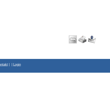
ntakt
|
|
Login