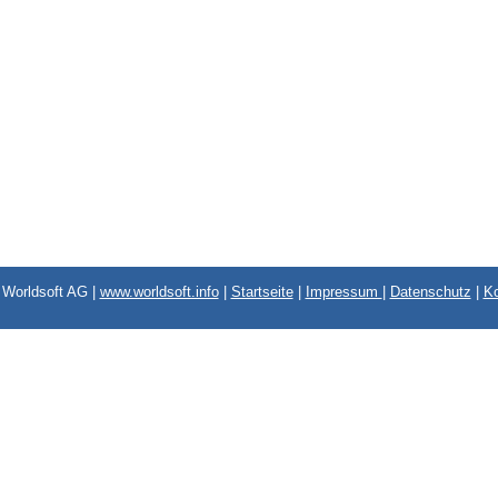
Worldsoft AG |
www.worldsoft.info
|
Startseite
|
Impressum
|
Datenschutz
|
Ko