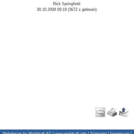
Rick Springfield
30.10.2008 09:19
(
3672 x gelesen
)
Webdesign by Worldsoft AG |
www.worldsoft.info
|
Startseite
|
Impressum
|