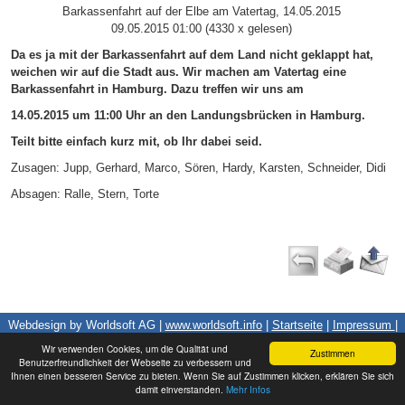
Barkassenfahrt auf der Elbe am Vatertag, 14.05.2015
09.05.2015 01:00
(
4330 x gelesen
)
Da es ja mit der Barkassenfahrt auf dem Land nicht geklappt hat,
weichen wir auf die Stadt aus. Wir machen am Vatertag eine
Barkassenfahrt in Hamburg. Dazu treffen wir uns am
14.05.2015 um 11:00 Uhr an den Landungsbrücken in Hamburg.
Teilt bitte einfach kurz mit, ob Ihr dabei seid.
Zusagen: Jupp, Gerhard, Marco, Sören, Hardy, Karsten, Schneider, Didi
Absagen: Ralle, Stern, Torte
Webdesign by Worldsoft AG |
www.worldsoft.info
|
Startseite
|
Impressum
|
Datenschutz
|
Kontakt
|
|
Login
Wir verwenden Cookies, um die Qualität und
Zustimmen
Benutzerfreundlichkeit der Webseite zu verbessern und
Ihnen einen besseren Service zu bieten. Wenn Sie auf Zustimmen klicken, erklären Sie sich
damit einverstanden.
Mehr Infos