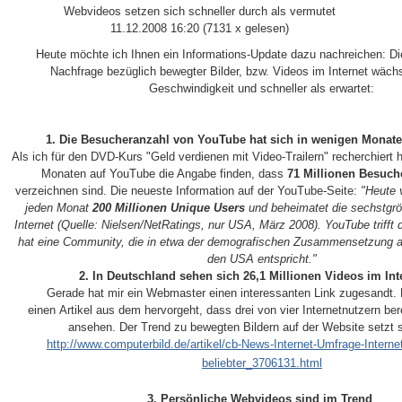
Webvideos setzen sich schneller durch als vermutet
11.12.2008 16:20
(
7131 x gelesen
)
Heute möchte ich Ihnen ein Informations-Update dazu nachreichen: D
Nachfrage bezüglich bewegter Bilder, bzw. Videos im Internet wächs
Geschwindigkeit und schneller als erwartet:
1. Die Besucheranzahl von YouTube hat sich in wenigen Monate
Als ich für den DVD-Kurs "Geld verdienen mit Video-Trailern" recherchiert 
Monaten auf YouTube die Angabe finden, dass
71 Millionen Besuch
verzeichnen sind. Die neueste Information auf der YouTube-Seite:
"Heute 
jeden Monat
200 Millionen Unique Users
und beheimatet die sechstgr
Internet (Quelle: Nielsen/NetRatings, nur USA, März 2008). YouTube trifft 
hat eine Community, die in etwa der demografischen Zusammensetzung all
den USA entspricht."
2. In Deutschland sehen sich 26,1 Millionen Videos im Int
Gerade hat mir ein Webmaster einen interessanten Link zugesandt. D
einen Artikel aus dem hervorgeht, dass drei von vier Internetnutzern be
ansehen. Der Trend zu bewegten Bildern auf der Website setzt s
http://www.computerbild.de/artikel/cb-News-Internet-Umfrage-Intern
beliebter_3706131.html
3. Persönliche Webvideos sind im Trend