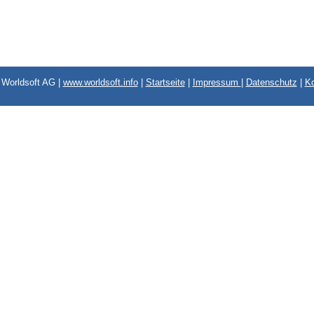
Worldsoft AG |
www.worldsoft.info
|
Startseite
|
Impressum
|
Datenschutz
|
Ko