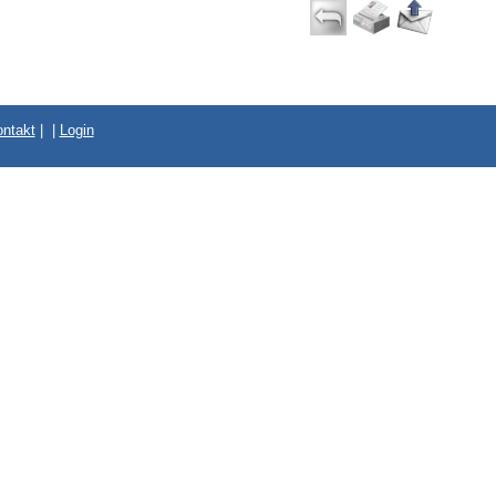
ntakt
|
|
Login