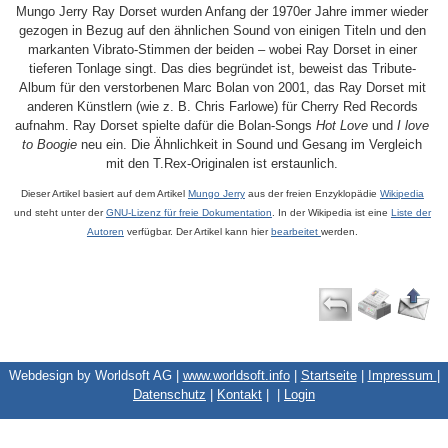
Mungo Jerry Ray Dorset wurden Anfang der 1970er Jahre immer wieder
gezogen in Bezug auf den ähnlichen Sound von einigen Titeln und den
markanten Vibrato-Stimmen der beiden – wobei Ray Dorset in einer
tieferen Tonlage singt. Das dies begründet ist, beweist das Tribute-
Album für den verstorbenen Marc Bolan von 2001, das Ray Dorset mit
anderen Künstlern (wie z. B. Chris Farlowe) für Cherry Red Records
aufnahm. Ray Dorset spielte dafür die Bolan-Songs
Hot Love
und
I love
to Boogie
neu ein. Die Ähnlichkeit in Sound und Gesang im Vergleich
mit den T.Rex-Originalen ist erstaunlich.
Dieser Artikel basiert auf dem Artikel
Mungo Jerry
aus der freien Enzyklopädie
Wikipedia
und steht unter der
GNU-Lizenz für freie Dokumentation
. In der Wikipedia ist eine
Liste der
Autoren
verfügbar. Der Artikel kann hier
bearbeitet
werden.
Webdesign by Worldsoft AG |
www.worldsoft.info
|
Startseite
|
Impressum
|
Datenschutz
|
Kontakt
|
|
Login