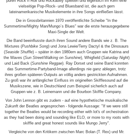
puren Rock´n´Roll und Rockabilly spielten und eigentlich im Kern eine
vielseitige Pop-/Rock- und Bluesband ist, die auch gern
lateinamerikanische Musikelemente in ihre Songs einfließen lässt.
Die in Grossbritannien 1970 veröffentlichte Scheibe "In the
Summertime/Mighty Man/Mungo´s Blues" war die erste herausgegebene
Maxi-Single der Welt.
Die Band beeinflusste durch ihren Sound andere Bands wie z. B. The
Mixtures (
Pushbike Song
) und Jona Lewie/Terry Dactyl & the Dinosaurs
(
Seaside Shuffle
) – später in den 1980ern auch Gruppen wie Katrina and
the Waves (
Sun Street
/
Walking on Sunshine
), Whigfield (
Saturday Night
)
und Laid Back (
Sunshine Reggae
). Ray Dorset und seine Band konnten
das Summertime-Partyband-Image allerdings nie ganz ablegen, trotz
ihres großen späteren Outputs an völlig anders gestrickten Aufnahmen.
Zu groß war ihr anfänglicher Einfluss im originellen Skifflesound auf die
Musikszene, wie in Deutschland zum Beispiel sicherlich auch auf
Gruppen wie z. B. Leinemann und die Bourbon Skiffle Company.
Von John Lennon gibt es zudem - auf eine hypothetische musikalische
Zukunft der Beatles angesprochen - folgende Aussage: "If we were still
together the Beatles would be recording either with lot's of orchestration
as they had been doing and sounding like ELO, or more to my roots with
skiffle and great honest sounds like Mungo Jerry".
Vergleiche von den Kritikern zwischen Marc Bolan (T. Rex) und Mr.