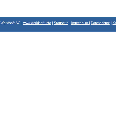
Worldsoft AG |
www.worldsoft.info
|
Startseite
|
Impressum
|
Datenschutz
|
Ko