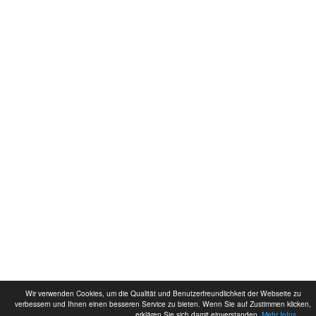
Wir verwenden Cookies, um die Qualität und Benutzerfreundlichkeit der Webseite zu
verbessern und Ihnen einen besseren Service zu bieten. Wenn Sie auf Zustimmen klicken,
erklären Sie sich damit einverstanden.
Mehr Infos