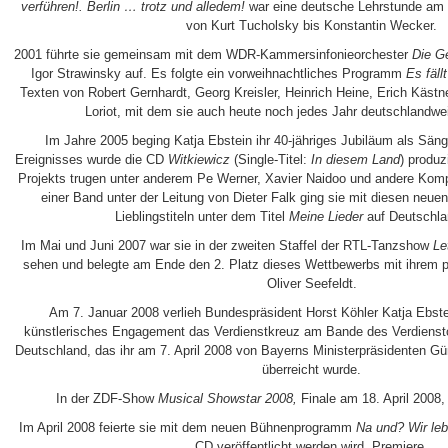
verführen!. Berlin … trotz und alledem!
war eine deutsche Lehrstunde am B
von Kurt Tucholsky bis Konstantin Wecker.
2001 führte sie gemeinsam mit dem WDR-Kammersinfonieorchester
Die G
Igor Strawinsky auf. Es folgte ein vorweihnachtliches Programm
Es fäll
Texten von Robert Gernhardt, Georg Kreisler, Heinrich Heine, Erich Käst
Loriot, mit dem sie auch heute noch jedes Jahr deutschlandwei
Im Jahre 2005 beging Katja Ebstein ihr 40-jähriges Jubiläum als Säng
Ereignisses wurde die CD
Witkiewicz
(Single-Titel:
In diesem Land
) produz
Projekts trugen unter anderem Pe Werner, Xavier Naidoo und andere Komp
einer Band unter der Leitung von Dieter Falk ging sie mit diesen neue
Lieblingstiteln unter dem Titel
Meine Lieder
auf Deutschla
Im Mai und Juni 2007 war sie in der zweiten Staffel der RTL-Tanzshow
Le
sehen und belegte am Ende den 2. Platz dieses Wettbewerbs mit ihrem p
Oliver Seefeldt.
Am 7. Januar 2008 verlieh Bundespräsident Horst Köhler Katja Ebstei
künstlerisches Engagement das Verdienstkreuz am Bande des Verdienst
Deutschland, das ihr am 7. April 2008 von Bayerns Ministerpräsidenten G
überreicht wurde.
In der ZDF-Show
Musical Showstar 2008,
Finale am 18. April 2008, 
Im April 2008 feierte sie mit dem neuen Bühnenprogramm
Na und? Wir leb
CD veröffentlicht werden wird, Premiere.