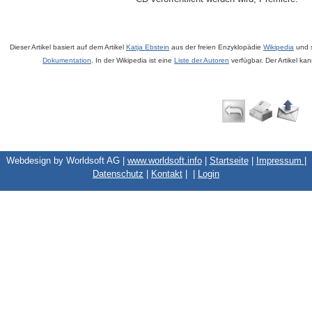
Dieser Artikel basiert auf dem Artikel
Katja Ebstein
aus der freien Enzyklopädie
Wikipedia
und s
Dokumentation
. In der Wikipedia ist eine
Liste der Autoren
verfügbar. Der Artikel ka
Webdesign by Worldsoft AG |
www.worldsoft.info
|
Startseite
|
Impressum
|
Datenschutz
|
Kontakt
|
|
Login