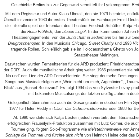
Geschichte Berlins bis zur Gegenwart vermittelt ihr Lyrikprogramm
Ber
Mit dem Regisseur und Autor Klaus Überall, den sie 1979 heiratete, entfalte
Überall inszenierte 1980 ihr erstes Theaterstück im Hamburger Ernst-Deut
die Titelrolle spielt der Intendant des Theaters Friedrich Schütter. Katja E
die
Rosa Fröhlich
, den
blauen Engel
. In den kommenden Jahren fo
Theaterengagements, von der
Buhlschaft
in
Jedermann
bis hin zur
See
Dreigroschenoper.
In den Musicals
Chicago, Sweet Charity
und 1993
Vic
tragende Rollen. Schließlich gab sie im Holocaustdrama Ghetto von J
Staatstheater Meiningen.
Dazwischen wurden Fernsehserien für die ARD produziert: Friedrichstadtpa
der DDR“. Auch die musikalische Arbeit ging weiter. 1986 präsentiert sie m
Na und“ das Lied der ARD-Fernsehlotterie. Sie singt deutsche Fassunge
Songs aus Musicalerfolgen wie „Wein nicht um mich, Argentinien“, „Traumze
Blick“ aus „Sunset Boulevard“. Es folgt 1994 das von Sylvester Levay prod
mit bekannten Musicalsongs der letzten dreißig Jahre in deu
Gelegentlich übernahm sie auch die Gesangsparts in deutschen Film-S
1977 für Helen Reddy in
Elliot, das Schmunzelmonster
oder 1988 für Bet
Ab 1990 wendete sich Katja Ebstein jedoch verstärkt dem literarisch
erfolgreichen Frauenlyrik-Produktion zusammen mit Lutz Görner, die au
Tournee ging, folgten Solo-Programme wie
Meisterinnenwerke
von Annet
Schlage die Trommel und fürchte dich nicht
von Heinrich Heine oder das 