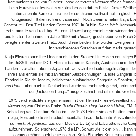
komponierten und von Günther Loose getexteten
Wunder gibt es immer 
beim Eurovisionsfestival in Amsterdam den dritten Platz. Dieser Wettbew
internationale Karriere. Ihre Lieder erschienen weltweit auf Englisch,
Portugiesisch, Italienisch und Japanisch. Noch zweimal nahm Katja Eb
Contest teil. Den Titel für den Contest 1971 in Dublin,
Diese Welt,
komponie
Text stammte von Fred Jay. Mit dem Umweltsong erreichte sie wieder den dri
und letzten Teilnahme im Jahre 1980 mit
Theater,
geschrieben von Ralph S
belegte sie den zweiten Platz. Auch diese beiden Titel wurden Evergreens
in verschiedenen Sprachen auf den Markt gebrac
Katja Ebstein sang ihre Lieder auch in den Staaten hinter dem damaligen 
der UdSSR und der DDR. Ebenso trat sie in Kanada, Australien und den U
Ländern, vor allem aber in Japan auf, wo sich ihre Lieder regelmäßig in de
Ihre Fans ehrten sie mit zahlreichen Auszeichnungen: „Beste Sängerin“ 
Festival in Rio de Janeiro, beliebteste ausländische Sängerin in Spanien, si
von Rom
– aber auch in Deutschland wurde sie mehrfach geehrt, unter an
der „Goldenen Europa“ ausgezeichnet und erhielt die Golde
1975 veröffentlichte sie gemeinsam mit der Heinrich-Heine-Gesellschaft 
Vertonung von Christian Bruhn (
Katja Ebstein singt Heinrich Heine
, EMI 
Scheidung von Christian Bruhn im Jahr 1976 lieferte sie den Plattenfirm
Erfolge, konzentrierte sich jedoch ebenfalls darauf, bekannte Musicalmel
um mich, Argentinien
aus dem Musical Evita) und kabarettistische Coupl
aufzunehmen. So erscheint 1978 die LP „So wat wie ick et bin … kann nu
daraus gehören auch heute noch zu Katja Ebsteins Konzertprogramm