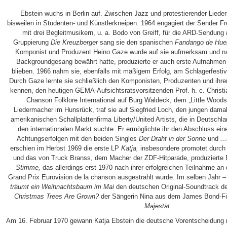
Ebstein wuchs in Berlin auf. Zwischen Jazz und protestierender Lied
bisweilen in Studenten- und Künstlerkneipen. 1964 engagiert der Sender F
mit drei Begleitmusikern, u. a. Bodo von Greiff, für die ARD-Sendung
Gruppierung
Die Kreuzberger
sang sie den spanischen
Fandango de Hue
Komponist und Produzent Heino Gaze wurde auf sie aufmerksam und na
Backgroundgesang bewährt hatte, produzierte er auch erste Aufnahmen mi
blieben. 1966 nahm sie, ebenfalls mit mäßigem Erfolg, am Schlagerfestiva
Durch Gaze lernte sie schließlich den Komponisten, Produzenten und ihr
kennen, den heutigen GEMA-Aufsichtsratsvorsitzenden Prof. h. c. Christi
Chanson Folklore International auf Burg Waldeck, dem „Little Wood
Liedermacher im Hunsrück, traf sie auf Siegfried Loch, den jungen dama
amerikanischen Schallplattenfirma Liberty/United Artists, die in Deutschl
den internationalen Markt suchte. Er ermöglichte ihr den Abschluss ein
Achtungserfolgen mit den beiden Singles
Der Draht in der Sonne
und
..
erschien im Herbst 1969 die erste LP
Katja,
insbesondere promotet durch 
und das von Truck Branss, dem Macher der ZDF-Hitparade, produzierte 
Stimme,
das allerdings erst 1970 nach ihrer erfolgreichen Teilnahme a
Grand Prix Eurovision de la chanson ausgestrahlt wurde. Im selben Jahr –
träumt ein Weihnachtsbaum im Mai
den deutschen Original-Soundtrack de
Christmas Trees Are Grown?
der Sängerin Nina aus dem James Bond-F
Majestät.
Am 16. Februar 1970 gewann Katja Ebstein die deutsche Vorentscheidung 