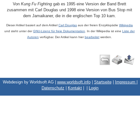
Von
Kung Fu Fighting
gab es 1995 eine Version der Band Brett
zusammen mit Carl Douglas und 1998 eine Version von Bus Stop mit
dem Jamaikaner, die in die englischen Top 10 kam.
Dieser Artikel basiert auf dem Artikel
Carl Douglas
aus der freien Enzyklopädie
Wikipedia
und steht unter der
GNU-Lizenz für freie Dokumentation
. In der Wikipedia ist eine
Liste der
Autoren
verfügbar. Der Artikel kann hier
bearbeitet
werden.
Webdesign by Worldsoft AG |
www.worldsoft.info
|
Startseite
|
Impressum
|
Datenschutz
|
Kontakt
|
|
Login