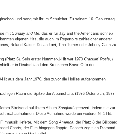
ighschool und sang mit ihr im Schulchor. Zu seinem 16. Geburtstag
ise mit
Sunday and Me
, das er für Jay and the Americans schrieb
ekannten eigenen Hits, die auch im Repertoire zahlreicher anderer
Jones, Roland Kaiser, Daliah Lavi, Tina Turner oder Johnny Cash zu
ng (Platz 6). Sein erster Nummer-1-Hit war 1970
Cracklin’ Rosie
,
I
erhielt er in Deutschland den Bronzenen Bravo Otto der
20-Hit aus dem Jahr 1970, den zuvor die Hollies aufgenommen
rachigen Raum die Spitze der Albumcharts (1976 Österreich, 1977
Barbra Streisand auf ihrem Album
Songbird
gecovert, indem sie zur
ett real aufnahmen. Diese Aufnahme wurde ein weiterer Nr-1-Hit.
e Filmmusik lieferte. Mit dem Song
America
, der Platz 8 der Billboard
llboard Charts; der Film hingegen floppte. Danach zog sich Diamond
ilverman)
einen Gastauftritt.