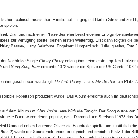
dischen, polnisch-russischen Familie auf. Er ging mit Barbra Streisand zur H
u spielen.
schrieb Diamond nach einer Phase des eher bescheidenen Erfolgs (beispielswe
kees zur Verfügung stellte, seinen ersten Welterfolg. Erst dann folgten die b
hirley Bassey, Harry Belafonte, Engelbert Humperdinck, Julio Iglesias, Tom 
t der Nachfolge-Single
Cherry Cherry
gelang ihm seine erste Top Ten Platzieru
SA und
Song Sung Blue
erreichte 1972 wieder die Spitze der US-Charts. 1972 
von ihm geschrieben wurde, gilt
He Ain't Heavy… He's My Brother
, ein Platz-
n Robbie Robertson produziert wurde. Das Album erreichte auch im deutschsp
s
auf dem Album
I'm Glad You're Here With Me Tonight
. Der Song wurde von 
rtuelle Duett wurde derart populär, dass Diamond und Streisand 1978 das Du
Neil Diamond neben Laurence Olivier die Hauptrolle spielte und zusätzlich di
Platz 2) wurde der Soundtrack enorm erfolgreich und erreichte Platz 1 der Bi
t 20 Jahre später hatte er in Zickenterror – Der Teufel ist eine Frau
(Saving S