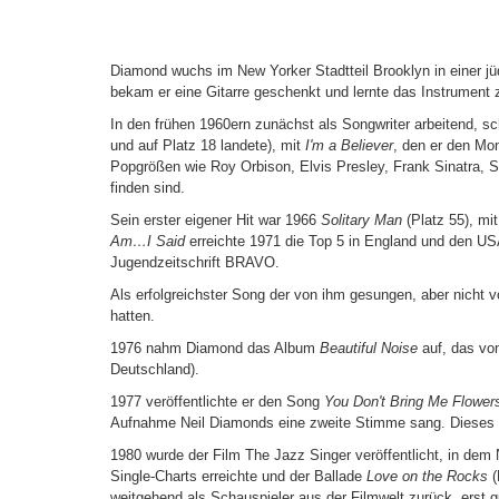
Diamond wuchs im New Yorker Stadtteil Brooklyn in einer jü
bekam er eine Gitarre geschenkt und lernte das Instrument z
In den frühen 1960ern zunächst als Songwriter arbeitend, 
und auf Platz 18 landete), mit
I'm a Believer
, den er den Mon
Popgrößen wie Roy Orbison, Elvis Presley, Frank Sinatra, S
finden sind.
Sein erster eigener Hit war 1966
Solitary Man
(Platz 55), mi
Am…I Said
erreichte 1971 die Top 5 in England und den U
Jugendzeitschrift BRAVO.
Als erfolgreichster Song der von ihm gesungen, aber nicht 
hatten.
1976 nahm Diamond das Album
Beautiful Noise
auf, das vo
Deutschland).
1977 veröffentlichte er den Song
You Don't Bring Me Flower
Aufnahme Neil Diamonds eine zweite Stimme sang. Dieses vi
1980 wurde der Film The Jazz Singer veröffentlicht, in dem 
Single-Charts erreichte und der Ballade
Love on the Rocks
(
weitgehend als Schauspieler aus der Filmwelt zurück, erst gu