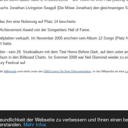
hs Jonathan Livingston Seagull (Die Möwe Jonathan) den gleichnamigen Sound
as ihm eine Notierung auf Platz 14 bescherte.
e Achievement Award
von der Songwriters Hall of Fame.
hallplatten verkauft. Im November 2005 erschien sein Album
12 Songs
(Platz N
t hatte.
bin - sein 29. Studioalbum mit dem Titel
Home Before Dark
, auf dem unter a
lbum in den Billboard Charts. Im Sommer 2008 war Neil Diamond wieder zu ein
y Festival auf.
die
Wikipedia
und steht unter der
GNU-Lizenz für freie Dokumentation
. In der Wikipedia ist eine
Li
eundlichkeit der Webseite zu verbessern und Ihnen einen b
Worldsoft AG |
www.worldsoft.info
|
Startseite
|
Impressum
|
Datenschutz
|
Ko
verstanden.
Mehr Infos