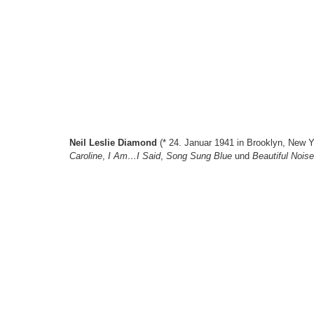
Neil Leslie Diamond
(* 24. Januar 1941 in Brooklyn, New Y
Caroline
,
I Am…I Said
,
Song Sung Blue
und
Beautiful Noise