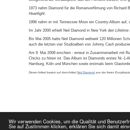
1973 nahm Diamond für die Romanverfilmung von Richard Bac
Heartlight
.
1996 nahm er mit
Tennessee Moon
ein Country-Album auf, d
Im Jahr 2000 erhielt Neil Diamond in New York den
Lifetim
Bis Mai 2005 hatte Neil Diamond weltweit 120 Millionen Sc
auch die letzten vier Studioalben von Johnny Cash produzier
Am 9. Mai 2008 erschien - erneut in Zusammenarbeit mit Ru
Chicks zu hören ist. Das Album ist Diamonds erstes Nr.-1-A
Hamburg, Köln und München sowie erstmals beim Glastonbur
Dieser Artikel basiert auf dem Artikel
Neil Diamond
aus der freien Enzyklopä
Wir verwenden Cookies, um die Qualität und Benutzerfr
Webdesign by 
Sie auf Zustimmen klicken, erklären Sie sich damit ein