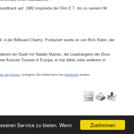
track auf. 1982 inspirierte der Film E.T. ihn zu seinem Hit
r. 4 der Billboard Charts). Produziert wurde es von Rick Rubin, der
nderem ein Duett mit Natalie Maines, der Leadsängerin der Dixie
er Konzert-Tournee in Europa; er trat dabei unter anderem in
ste der Autoren
verfügbar. Der Artikel kann hier
bearbeitet
werden.
Zustimmen
esseren Service zu bieten. Wenn
ntakt
|
|
Login