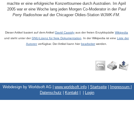
machte er eine erfolgreiche Konzerttournee durch Australien. Im April
2005 war er eine Woche lang jeden Morgen Co-Moderator in der
Paul
Perry Radioshow
auf der Chicagoer Oldies-Station
WJMK-FM
.
Dieser Artikel basiert auf dem Artikel
David Cassidy
aus der freien Enzyklopädie
Wikipedia
und steht unter der
GNU-Lizenz für freie Dokumentation
. In der Wikipedia ist eine
Liste der
Autoren
verfügbar. Der Artikel kann hier
bearbeitet
werden.
Webdesign by Worldsoft AG |
www.worldsoft.info
|
Startseite
|
Impressum
|
Datenschutz
|
Kontakt
|
|
Login