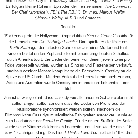
1969 in New York City im Broadway-Musical
The Fig Leaves Are Falling
.
Es folgten kleine Rollen in Episoden der Fernsehserien
The Survivors
,
Der Chef („Ironside“)
,
FBI („The F.B.I.“)
,
Dr. med. Marcus Welby
(„Marcus Welby, M.D.“)
und
Bonanza
.
Teenidol
1970 engagierte die Hollywood-Filmproduktion
Screen Gems
Cassidy für
die Fernsehserie
Die Partridge Familie
. Dort spielte er die Rolle des
Keith Partridge
, den ältesten Sohn einer aus einer Mutter und fünf
Kindern bestehenden Popband, die mit einem umgebauten Schulbus
durch Amerika tourt. Die Lieder der Serie, von denen jeweils zwei pro
Folge vorgestellt wurden, wurden als Singles und Plattenalben verkauft.
Innerhalb weniger Monate katapultierte die Fernsehrolle Cassidy an die
Spitze der US-Charts. Mit dem Verkauf der Fernsehserie nach Europa,
Asien und Australien wurde Cassidy ein international bekanntes Teen-
Idol.
Zunächst war geplant, dass Cassidy wie alle anderen Schauspieler nicht
selbst singen sollte, sondern dass die Lieder von Profis aus der
Musikbranche synchronisiert werden sollten. Nachdem die
Filmproduktion Cassidys musikalische Fähigkeiten entdeckte, wurde er
zum Leadsänger der
Partridge Family
. Für die ersten Staffeln der Serie
wurde seine Stimme elektronisch bearbeitet, damit sie wie die eines 16-
bzw. 17-Jährigen klang. Das Lied
I Think I Love You
hielt sich 1970 drei