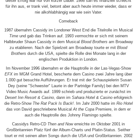
dieser Erfolg war nur von kurzer Dauer. 1986 sah es finanziell schlecht
für ihn aus, er trank viel, betont aber auch heute immer wieder, dass er
nie alkohlabhängig war wie sein Vater.
Comeback
1987 übernahm Cassidy im Londoner West End die Titelrolle im Musical
Time
und gab das Trinken auf. 1993 vermochte er sich mit seinem
Halbbruder Shaun Cassidy in dem Musical
Blood Brothers
am Broadway
zu etablieren. Nach der Spielzeit am Broadway tourte er mit
Blood
Brothers
durch die USA, spielte die Rolle drei Monate lang in der
englischen Produktion in London.
Im November 1996 übernahm er die Hauptrolle in der Las-Vegas-Show
EFX
im MGM Grand Hotel, bescherte dem Casino zwei Jahre lang über
1.000 gut besuchte Aufführungen. Er trat mit der Schauspielerin Susan
Dey (seine "Schwester" Laurie in der Partridge Family) bei den MTV
Video Music Awards auf. 1999 schrieb und produzierte er zunächst im
Desert Inn Resort & Casino
, dann im
Sahara Hotel & Casino
erfolgreich
die Retro-Show
The Rat Pack Is Back!
. Im Jahr 2000 hatte im
Rio Hotel
das von David geschriebene Musical
At the Copa
Premiere, in dem er
auch die Hauptrolle des Johnny Flamingo spielte.
Cassidys Retro-CD
Then and Now
erreichte im Oktober 2001 in
Großbritannien Platz fünf der Album-Charts und Platin-Status. Seither
tourt er mit seinen alten Songs durch die USA und Großbritannien. 2002