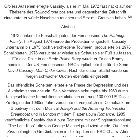
Großes Aufsehen erregte Cassidy, als er im Mai 1972 fast nackt auf der
Titelseite des
Rolling-Stone
posierte und gegenüber der Zeitschrift
[2]
einräumte, er würde Haschisch rauchen und Sex mit Groupies haben.
Abstieg
1973 sanken die Einschaltquoten der Fernsehserie
The Partridge
Family
. Im August 1974 wurde die Produktion eingestellt. Cassidy
unternahm bis 1975 noch verschiedene Tourneen, produzierte bis 1976
Schallplatten. 1978 versuchte er wieder als Schauspieler Fuß zu fassen.
Für eine Rolle in der Serie
Police Story
wurde er für den Emmy
nominiert. Der US-Fernsehsender NBC verpflichtete ihn für die Serie
David Cassidy: Man Under Cover
. Nach der ersten Staffel wurde sie
wegen schwacher Quoten ebenfalls eingestellt.
Das öffentliche Scheitern leitete eine Phase der Depression und des
Alkoholmissbrauchs ein. Sein Vermögen schrumpfte bis 1980 durch
fehlgeschlagene Immobilienspekulationen auf rund 100.000 US-Dollar.
Zu Beginn der 1980er Jahre versuchte er vergeblich ein Comeback am
Broadway mit dem Musical
Joseph and the Amazing Technicolor
Dreamcoat
und in London mit dem Plattenalbum
Romance
. 1985
veröffentlichte Cassidy das Album
Romance
mit der Singleauskopplung
"The Last Kiss", die von George Michael produziert wurde.
The Last
Kiss
gelangte in Großbritannien in die Top Ten der BBC-Charts. Aber