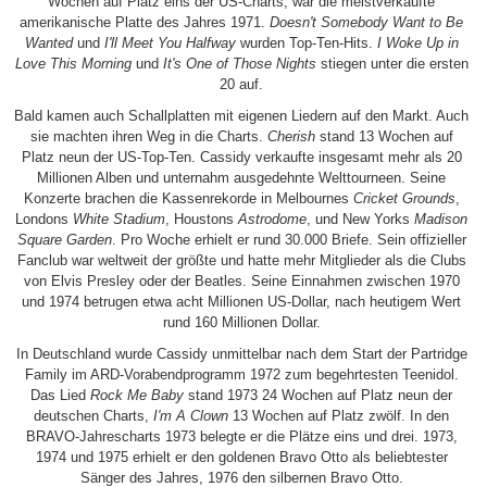
Wochen auf Platz eins der US-Charts, war die meistverkaufte
amerikanische Platte des Jahres 1971.
Doesn't Somebody Want to Be
Wanted
und
I'll Meet You Halfway
wurden Top-Ten-Hits.
I Woke Up in
Love This Morning
und
It's One of Those Nights
stiegen unter die ersten
20 auf.
Bald kamen auch Schallplatten mit eigenen Liedern auf den Markt. Auch
sie machten ihren Weg in die Charts.
Cherish
stand 13 Wochen auf
Platz neun der US-Top-Ten. Cassidy verkaufte insgesamt mehr als 20
Millionen Alben und unternahm ausgedehnte Welttourneen. Seine
Konzerte brachen die Kassenrekorde in Melbournes
Cricket Grounds
,
Londons
White Stadium
, Houstons
Astrodome
, und New Yorks
Madison
Square Garden
. Pro Woche erhielt er rund 30.000 Briefe. Sein offizieller
Fanclub war weltweit der größte und hatte mehr Mitglieder als die Clubs
von Elvis Presley oder der Beatles. Seine Einnahmen zwischen 1970
und 1974 betrugen etwa acht Millionen US-Dollar, nach heutigem Wert
rund 160 Millionen Dollar.
In Deutschland wurde Cassidy unmittelbar nach dem Start der Partridge
Family im ARD-Vorabendprogramm 1972 zum begehrtesten Teenidol.
Das Lied
Rock Me Baby
stand 1973 24 Wochen auf Platz neun der
deutschen Charts,
I'm A Clown
13 Wochen auf Platz zwölf. In den
BRAVO-Jahrescharts 1973 belegte er die Plätze eins und drei. 1973,
1974 und 1975 erhielt er den goldenen Bravo Otto als beliebtester
Sänger des Jahres, 1976 den silbernen Bravo Otto.