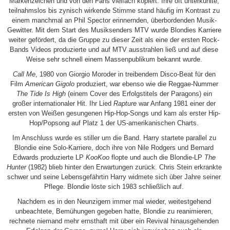
Markenzeichen und von den Fans vielfach kopiert. Ihre oft unterkühlte,
teilnahmslos bis zynisch wirkende Stimme stand häufig im Kontrast zu
einem manchmal an Phil Spector erinnernden, überbordenden Musik-
Gewitter. Mit dem Start des Musiksenders MTV wurde Blondies Karriere
weiter gefördert, da die Gruppe zu dieser Zeit als eine der ersten Rock-
Bands Videos produzierte und auf MTV ausstrahlen ließ und auf diese
Weise sehr schnell einem Massenpublikum bekannt wurde.
Call Me
, 1980 von Giorgio Moroder in treibendem Disco-Beat für den
Film
American Gigolo
produziert, war ebenso wie die Reggae-Nummer
The Tide Is High
(einem Cover des Erfolgstitels der Paragons) ein
großer internationaler Hit. Ihr Lied
Rapture
war Anfang 1981 einer der
ersten von Weißen gesungenen Hip-Hop-Songs und kam als erster Hip-
Hop/Popsong auf Platz 1 der US-amerikanischen Charts.
Im Anschluss wurde es stiller um die Band. Harry startete parallel zu
Blondie eine Solo-Karriere, doch ihre von Nile Rodgers und Bernard
Edwards produzierte LP
KooKoo
flopte und auch die Blondie-LP
The
Hunter
(1982) blieb hinter den Erwartungen zurück. Chris Stein erkrankte
schwer und seine Lebensgefährtin Harry widmete sich über Jahre seiner
Pflege. Blondie löste sich 1983 schließlich auf.
Nachdem es in den Neunzigern immer mal wieder, weitestgehend
unbeachtete, Bemühungen gegeben hatte, Blondie zu reanimieren,
rechnete niemand mehr ernsthaft mit über ein Revival hinausgehenden