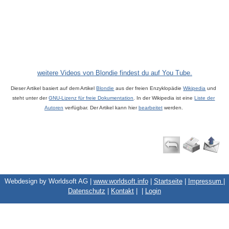
weitere Videos von Blondie findest du auf You Tube.
Dieser Artikel basiert auf dem Artikel
Blondie
aus der freien Enzyklopädie
Wikipedia
und
steht unter der
GNU-Lizenz für freie Dokumentation
. In der Wikipedia ist eine
Liste der
Autoren
verfügbar. Der Artikel kann hier
bearbeitet
werden.
Webdesign by Worldsoft AG |
www.worldsoft.info
|
Startseite
|
Impressum
|
Datenschutz
|
Kontakt
|
|
Login