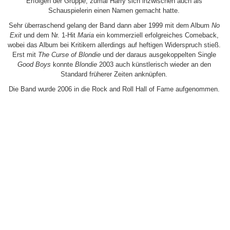
Erfolgen der Gruppe, zumal Harry sich inzwischen auch als
Schauspielerin einen Namen gemacht hatte.
Sehr überraschend gelang der Band dann aber 1999 mit dem Album
No
Exit
und dem Nr. 1-Hit
Maria
ein kommerziell erfolgreiches Comeback,
wobei das Album bei Kritikern allerdings auf heftigen Widerspruch stieß.
Erst mit
The Curse of Blondie
und der daraus ausgekoppelten Single
Good Boys
konnte
Blondie
2003 auch künstlerisch wieder an den
Standard früherer Zeiten anknüpfen.
Die Band wurde 2006 in die Rock and Roll Hall of Fame aufgenommen.