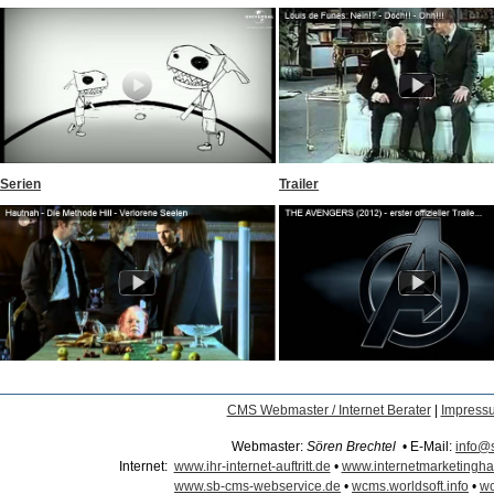
Serien
Trailer
CMS Webmaster / Internet Berater
|
Impress
Webmaster:
Sören Brechtel
• E-Mail:
info@
Internet:
www.ihr-internet-auftritt.de
•
www.internetmarketingh
www.sb-cms-webservice.de
•
wcms.worldsoft.info
•
wc