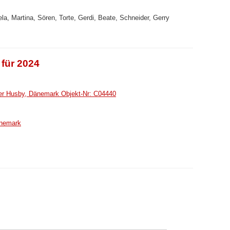
ela, Martina, Sören, Torte, Gerdi, Beate, Schneider, Gerry
für 2024
ter Husby, Dänemark Objekt-Nr: C04440
änemark